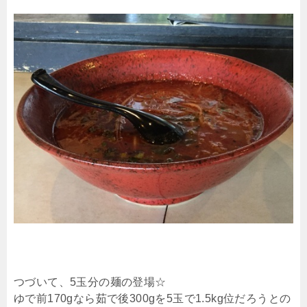
つづいて、5玉分の麺の登場☆
ゆで前170gなら茹で後300gを5玉で1.5kg位だろうとの