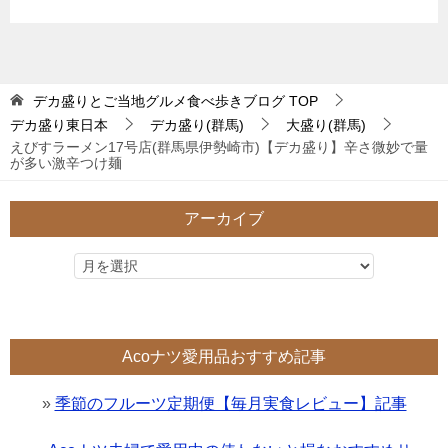
デカ盛りとご当地グルメ食べ歩きブログ
TOP
デカ盛り東日本
デカ盛り(群馬)
大盛り(群馬)
えびすラーメン17号店(群馬県伊勢崎市)【デカ盛り】辛さ微妙で量
が多い激辛つけ麺
アーカイブ
Acoナツ愛用品おすすめ記事
»
季節のフルーツ定期便【毎月実食レビュー】記事