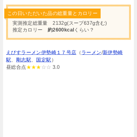
この日いただいた品の総重量とカロリー
実測推定総重量 2132g(スープ637g含む)
推定カロリー
約2600kcal
くらい？
えびすラーメン伊勢崎１７号店
（
ラーメン
/
新伊勢崎
駅
、
剛志駅
、
国定駅
）
昼総合点
★★★
☆☆
3.0