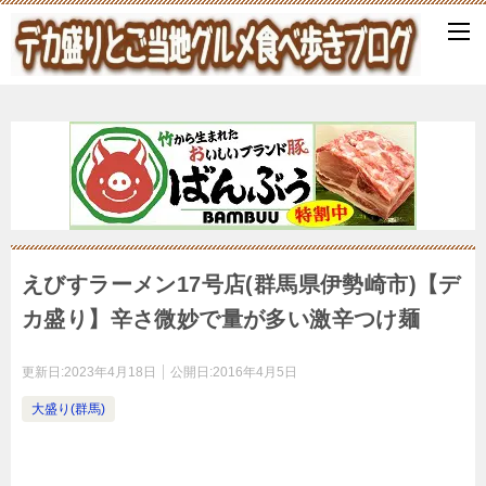
えびすラーメン17号店(群馬県伊勢崎市)【デ
カ盛り】辛さ微妙で量が多い激辛つけ麺
更新日:
2023年4月18日
公開日:
2016年4月5日
大盛り(群馬)