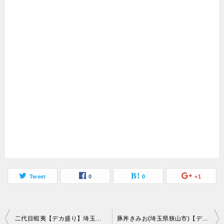
Tweet
0
0
+1
投
二代目蝦夷【デカ盛り】埼玉のデカ盛り聖地にて再挑戦の前哨戦【大食い】
豚丼きみお(埼玉県狭山市)【デカ盛り】大繁盛店の絶品豚丼キング盛り