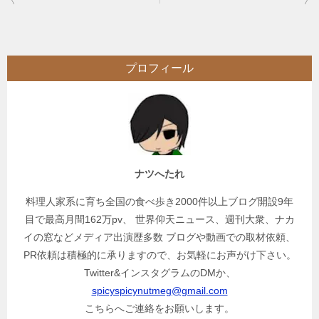
稿
ナ
ビ
プロフィール
ゲ
ー
シ
ョ
ン
ナツへたれ
料理人家系に育ち全国の食べ歩き2000件以上ブログ開設9年
目で最高月間162万pv、 世界仰天ニュース、週刊大衆、ナカ
イの窓などメディア出演歴多数 ブログや動画での取材依頼、
PR依頼は積極的に承りますので、お気軽にお声がけ下さい。
Twitter&インスタグラムのDMか、
spicyspicynutmeg@gmail.com
こちらへご連絡をお願いします。