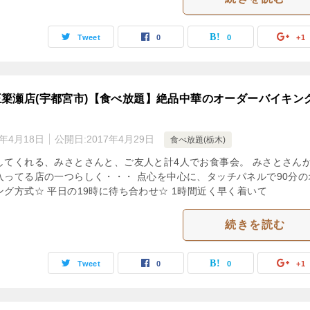
Tweet
0
0
+1
簗瀬店(宇都宮市)【食べ放題】絶品中華のオーダーバイキン
3年4月18日
公開日:
2017年4月29日
食べ放題(栃木)
してくれる、みさとさんと、ご友人と計4人でお食事会。 みさとさん
入ってる店の一つらしく・・・ 点心を中心に、タッチパネルで90分の
グ方式☆ 平日の19時に待ち合わせ☆ 1時間近く早く着いて
続きを読む
Tweet
0
0
+1