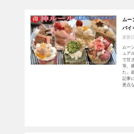
ムー
バイ
更新日
ムー
ュア
で甘
等、
た、
記事
更点