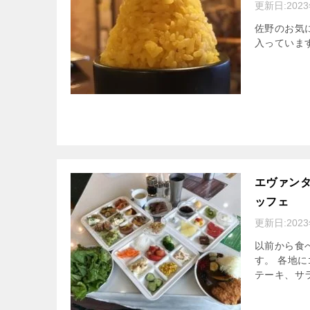
更新日:
202
佐野のお気
入っていま
エヴァン
ッフェ
更新日:
202
以前から食
す。 各地
テーキ、サ