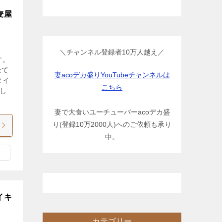
麦屋
＼チャンネル登録者10万人越え／
す。
全て
妻acoデカ盛りYouTubeチャンネルは
タイ
こちら
し
妻で大食いユーチューバーacoデカ盛
り(登録10万2000人)へのご依頼も承り
中。
イキ
カテゴリー