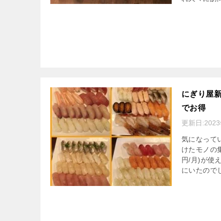
にぎり屋新
でお得
更新日:
202
気になって
けたモノの
円/月)が
にいたので