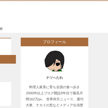
せ
プロフィール
ナツへたれ
料理人家系に育ち全国の食べ歩き
2000件以上ブログ開設9年目で最高月
間162万pv、 世界仰天ニュース、週刊
大衆、ナカイの窓などメディア出演歴