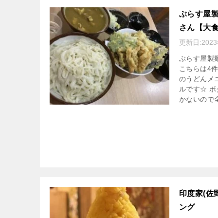
ぶらす屋製
さん【大
更新日:
202
ぶらす屋製
こちらは4
のうどんメ
ルです☆ 
かないので
印度家(佐
ング