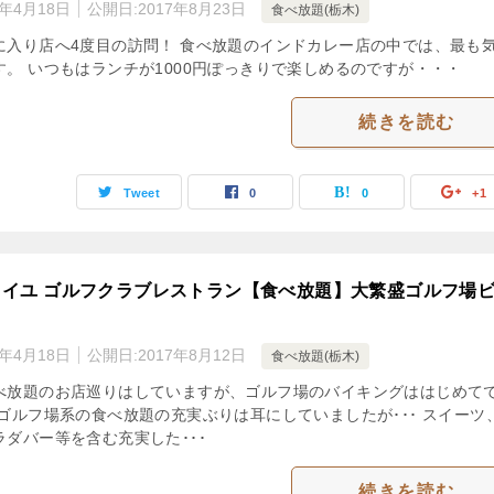
3年4月18日
公開日:
2017年8月23日
食べ放題(栃木)
に入り店へ4度目の訪問！ 食べ放題のインドカレー店の中では、最も
す。 いつもはランチが1000円ぽっきりで楽しめるのですが・・・
続きを読む
Tweet
0
0
+1
タイユ ゴルフクラブレストラン【食べ放題】大繁盛ゴルフ場
3年4月18日
公開日:
2017年8月12日
食べ放題(栃木)
べ放題のお店巡りはしていますが、ゴルフ場のバイキングははじめて
にゴルフ場系の食べ放題の充実ぶりは耳にしていましたが･･･ スイーツ
ラダバー等を含む充実した･･･
続きを読む