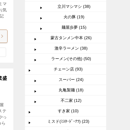
ミマ
立川マシマシ (38)
お気
記
火の豚 (19)
麺屋歩夢 (15)
蒙古タンメン中本 (26)
激辛ラーメン (38)
ラーメン(その他) (50)
チェーン店 (93)
繁盛
スーパー (24)
丸亀製麺 (18)
不二家 (12)
屋
ステ
すき家 (10)
やっ
ミスド(ﾐｽﾀｰﾄﾞｰﾅﾂ) (23)
めら