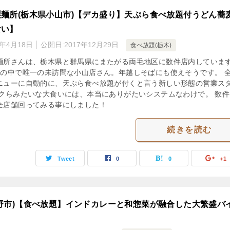
麺所(栃木県小山市)【デカ盛り】天ぷら食べ放題付うどん蕎
食い】
3年4月18日
公開日:
2017年12月29日
食べ放題(栃木)
麺所さんは、栃木県と群馬県にまたがる両毛地区に数件店内していま
件の中で唯一の未訪問な小山店さん。年越しそばにも使えそうです。 
ニューに自動的に、天ぷら食べ放題が付くと言う新しい形態の営業ス
ボクらみたいな大食いには、本当にありがたいシステムなわけで。 数件
全店舗回ってみる事にしました！
続きを読む
Tweet
0
0
+1
野市)【食べ放題】インドカレーと和惣菜が融合した大繁盛バ