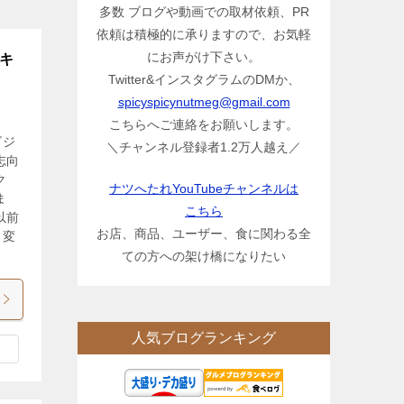
多数 ブログや動画での取材依頼、PR
依頼は積極的に承りますので、お気軽
にお声がけ下さい。
ーキ
Twitter&インスタグラムのDMか、
spicyspicynutmeg@gmail.com
こちらへご連絡をお願いします。
ビジ
＼チャンネル登録者1.2万人越え／
志向
ク
ナツへたれYouTubeチャンネルは
ま
こちら
以前
お店、商品、ユーザー、食に関わる全
、変
ての方への架け橋になりたい
人気ブログランキング