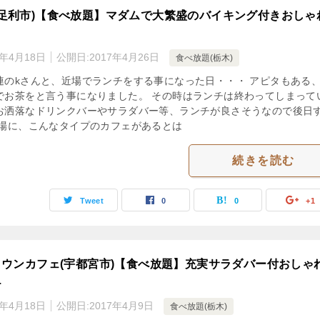
afe(足利市)【食べ放題】マダムで大繁盛のバイキング付きおしゃ
3年4月18日
公開日:
2017年4月26日
食べ放題(栃木)
連のkさんと、近場でランチをする事になった日・・・ アピタもある
でお茶をと言う事になりました。 その時はランチは終わってしまって
お洒落なドリンクバーやサラダバー等、ランチが良さそうなので後日
近場に、こんなタイプのカフェがあるとは
続きを読む
Tweet
0
0
+1
ウンカフェ(宇都宮市)【食べ放題】充実サラダバー付おしゃ
チ
3年4月18日
公開日:
2017年4月9日
食べ放題(栃木)