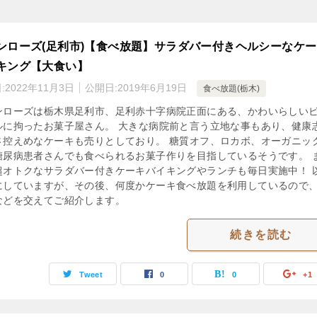
ンローズ(足利市)【食べ放題】サラダバー付きヘルシーなケ
キング【大食い】
:
2022年11月3日
公開日:
2019年6月19日
食べ放題(栃木)
ンローズは栃木県足利市、足利赤十字病院正面にある、かわいらしい
ルに拘ったお菓子屋さん。 大きな病院前と言う立地な事もあり、健康
さ控えめなケーキも売りとしており。 糖質オフ、ロカボ、オーガニッ
糖尿病患者さんでも食べられるお菓子作りを目指しているそうです。 
超オトクなサラダバー付きケーキバイキングやランチも毎日実施中！ 
にしていますが、その後、何度かケーキ食べ放題を利用しているので
などを交えてご紹介します。
続きを読む
Tweet
0
0
+1