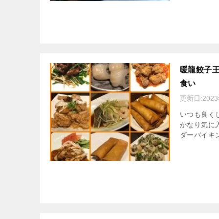
暖龍餃子王
食い
更新日:
202
いつも良く
かなり気に
ダーバイキン