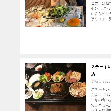
この日は栃
セン… こ
に入りのサ
事リスト一
ステーキい
店
更新日:
202
ステーキい
さん！ こ
ーキの食べ
ていません
れ久々に訪