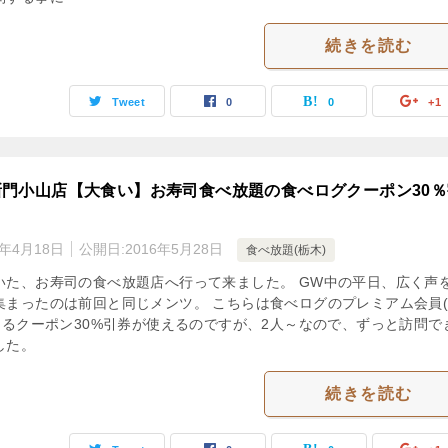
続きを読む
Tweet
0
0
+1
門小山店【大食い】お寿司食べ放題の食べログクーポン30％
3年4月18日
公開日:
2016年5月28日
食べ放題(栃木)
いた、お寿司の食べ放題店へ行って来ました。 GW中の平日、広く声
集まったのは前回と同じメンツ。 こちらは食べログのプレミアム会員(3
使えるクーポン30%引券が使えるのですが、2人～なので、ずっと訪問で
した。
続きを読む