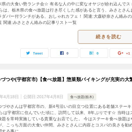
木県の大食い勢ランチ会☆ 有名な人の中に変なオヤジが紛れ込んでス
ちらは、栃木県の食べ放題は行き尽くした感があると言う、みさとさん
ラダバー付ランチがある、おしゃれカフェ！ 関連:大森砂奈さん絡みの
覧 関連:みさとさん絡みの記事リスト一覧
続きを読む
Tweet
0
0
+1
づつや(宇都宮市)【食べ放題】惣菜類バイキングが充実の大
3年4月18日
公開日:
2017年4月8日
食べ放題(栃木)
つづやさんは宇都宮市の、新4号沿いの目立つ位置にある老舗ステーキ
ちらは宇都宮に住んでいた頃に、訪問して以来、8年ぶりです☆ 当時は
放題を常時実施している貴重なお店でした。 今はステーキ食べ放題は
が、こっち方面の大食い仲間、みさとさんに内容とコスパの良さを勧
問する事に