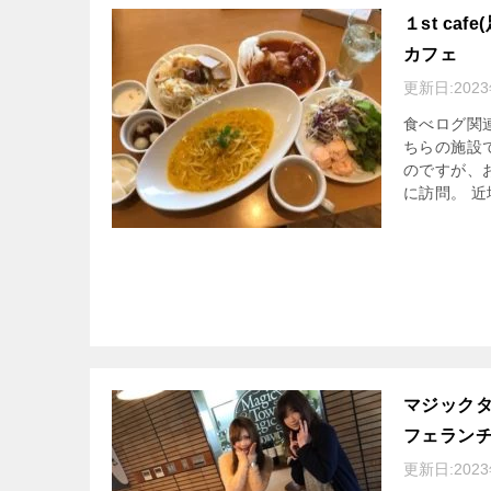
１st c
カフェ
更新日:
202
食べログ関
ちらの施設
のですが、
に訪問。 
マジックタ
フェラン
更新日:
202