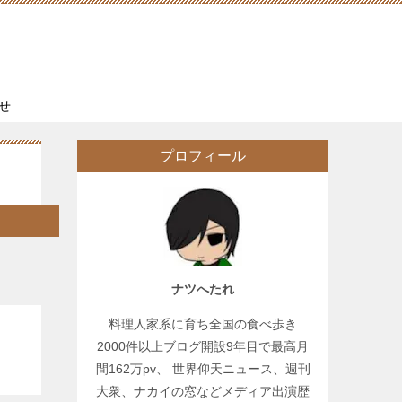
せ
プロフィール
ナツへたれ
料理人家系に育ち全国の食べ歩き
2000件以上ブログ開設9年目で最高月
間162万pv、 世界仰天ニュース、週刊
大衆、ナカイの窓などメディア出演歴