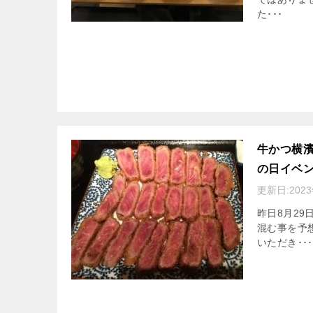
た･･･
牛かつ横濱
の日イベ
更新日:
202
昨日8月2
混む事を予
いただき･･･