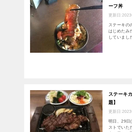
ーフ丼
更新日:
202
ステーキの
はじめたみ
していました
ステーキガ
題】
更新日:
202
明日、29日
ストでいた