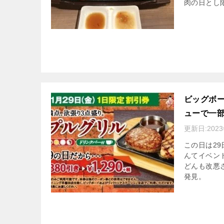
肉の日とし
ビッグボ
ューで一
更新日:
202
この日は29
んてイベン
どんも改悪
発見。