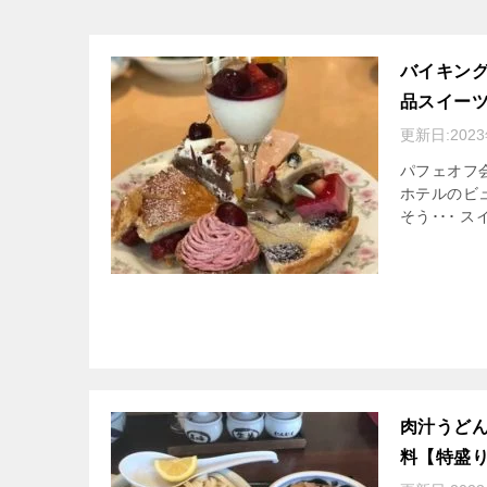
バイキング
品スイー
更新日:
202
パフェオフ
ホテルのビ
そう･･･ 
肉汁うどん
料【特盛