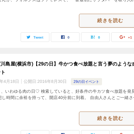
続きを読む
Tweet
0
0
+1
川島屋(横浜市)【29の日】牛かつ食べ放題と言う夢のような
ント
3年4月18日
公開日:
2016年8月30日
29の日イベント
9日、いわゆる肉の日♡ 検索していると、好条件の牛カツ食べ放題を発
想し時間に余裕を持って、開店40分前に到着。 自由人さんとご一緒さ
続きを読む