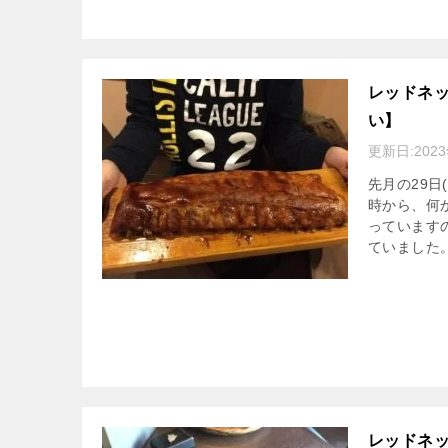
レッドネッ
い】
更新日:
202
先月の29
時から、何
っています
ていました
レッドネ