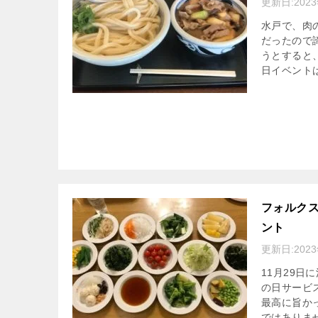
更新日:
202
水戸で、肉
だったので
うとすると
日イベント
フォルクス
ント
更新日:
202
11月29日
の日サービ
最高に旨か
ではありま