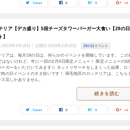
Tweet
0
0
+1
テリア【デカ盛り】5段チーズタワーバーガー大食い【29の
ト】
:
2023年4月18日
公開日:
2016年2月10日
29の日イベント
テリアは、毎月29の日は、何らかのイベントを開催しています。 この
日ではないけれど、年に一回の2月9日限定メニュー！ 限定メニューの5
バーガーをいただいてみます☆ ネットリサーチをしまくった結果、ロ
で肉の日イベントのネタ拾いです！ 両毛地区のロッテリアは、こちら
ンズ店しかありません。
続きを読む
Tweet
0
0
+1