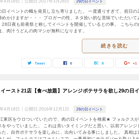
3年4月18日
公開日:
2017年3月28日
29の日イベント
の日イベントの幟を発見し立ち寄りました。 一度通りすぎて、前日の2
諦めかけますが・・・ ブロガーの性、ネタ拾い的な意味でいただいて
、28日夜も前夜祭と称してイベントを開催しているとの事。 こちらの
は、肉汁うどんの肉マシが無料になります。
続きを読む
Tweet
0
0
+1
イースト21店【食べ放題】アレンジポテサラを欲し29の日
3年4月18日
公開日:
2016年12月1日
29の日イベント
に江東区をウロついていたので、肉の日イベントを検索★ フォルクスが
スをやっていました。 これは良いタイミングだと思い、以前アレンジ
った、自作ポテサラを楽しみに、出向いてみる事にしました。 真相は
せんが、フォルクスはファミレスで、一番最初にサラダバーを取り入