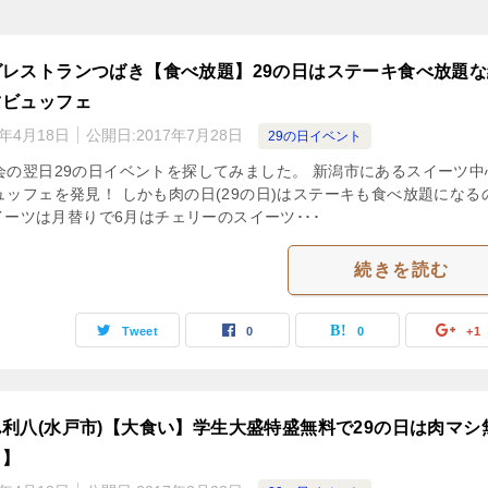
レストランつばき【食べ放題】29の日はステーキ食べ放題な
ツビュッフェ
3年4月18日
公開日:
2017年7月28日
29の日イベント
会の翌日29の日イベントを探してみました。 新潟市にあるスイーツ中
ュッフェを発見！ しかも肉の日(29の日)はステーキも食べ放題になる
スイーツは月替りで6月はチェリーのスイーツ･･･
続きを読む
Tweet
0
0
+1
利八(水戸市)【大食い】学生大盛特盛無料で29の日は肉マシ
り】