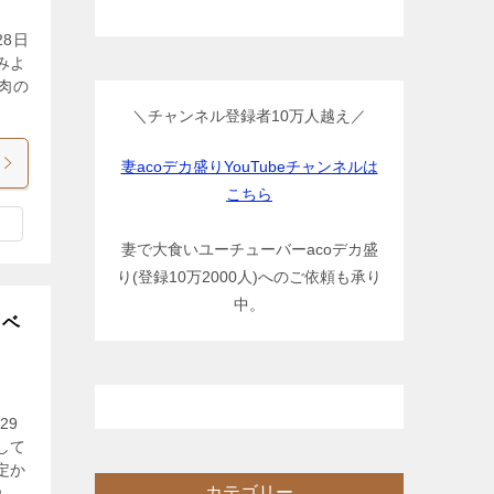
8日
みよ
肉の
＼チャンネル登録者10万人越え／
妻acoデカ盛りYouTubeチャンネルは
こちら
妻で大食いユーチューバーacoデカ盛
り(登録10万2000人)へのご依頼も承り
中。
イベ
29
して
定か
カテゴリー
れ