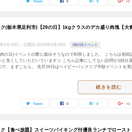
Tweet
0
0
+1
ク(栃木県足利市)【29の日】1kgクラスのデカ盛り肉塊【大
3年4月18日
公開日:
2016年4月28日
29の日イベント
日(肉の日)イベントの際に面白そうなので利用しました。 こちらは初回
かと良くしていただいています☆ こちら記事にしてない訪問が2回分
ので、まずこちら。 先月29日はベイビーバックリブ半額イベントを実
。
続きを読む
Tweet
0
0
+1
ック【食べ放題】スイーツバイキング付優良ランチでロースト