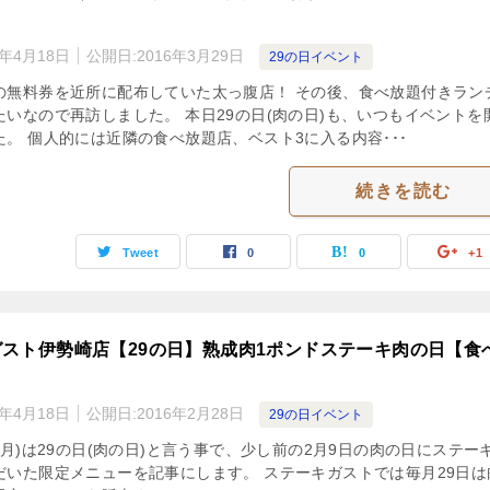
3年4月18日
公開日:
2016年3月29日
29の日イベント
の無料券を近所に配布していた太っ腹店！ その後、食べ放題付きラン
たいなので再訪しました。 本日29の日(肉の日)も、いつもイベントを
。 個人的には近隣の食べ放題店、ベスト3に入る内容･･･
続きを読む
Tweet
0
0
+1
スト伊勢崎店【29の日】熟成肉1ポンドステーキ肉の日【食
3年4月18日
公開日:
2016年2月28日
29の日イベント
(月)は29の日(肉の日)と言う事で、少し前の2月9日の肉の日にステー
だいた限定メニューを記事にします。 ステーキガストでは毎月29日は