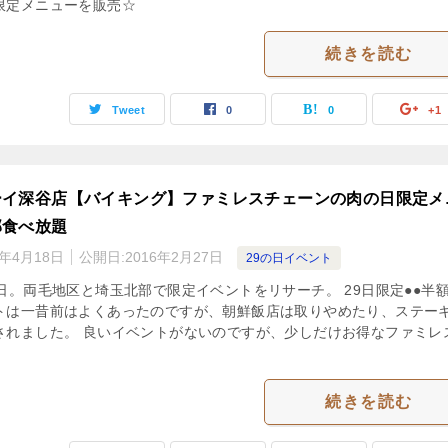
限定メニューを販売☆
続きを読む
Tweet
0
0
+1
ーイ深谷店【バイキング】ファミレスチェーンの肉の日限定メ
部食べ放題
3年4月18日
公開日:
2016年2月27日
29の日イベント
日。両毛地区と埼玉北部で限定イベントをリサーチ。 29日限定●●半
トは一昔前はよくあったのですが、朝鮮飯店は取りやめたり、ステー
されました。 良いイベントがないのですが、少しだけお得なファミレ
続きを読む