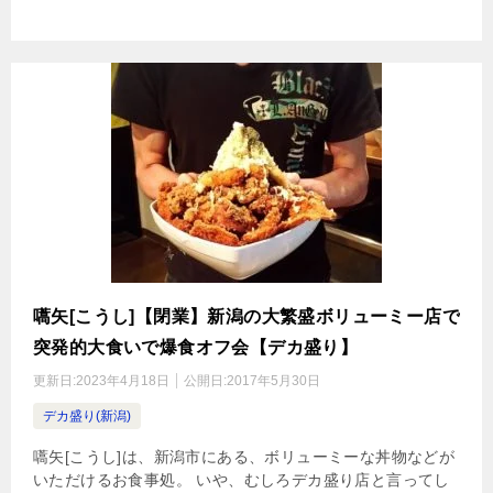
嚆矢[こうし]【閉業】新潟の大繁盛ボリューミー店で
突発的大食いで爆食オフ会【デカ盛り】
更新日:
2023年4月18日
公開日:
2017年5月30日
デカ盛り(新潟)
嚆矢[こうし]は、新潟市にある、ボリューミーな丼物などが
いただけるお食事処。 いや、むしろデカ盛り店と言ってし