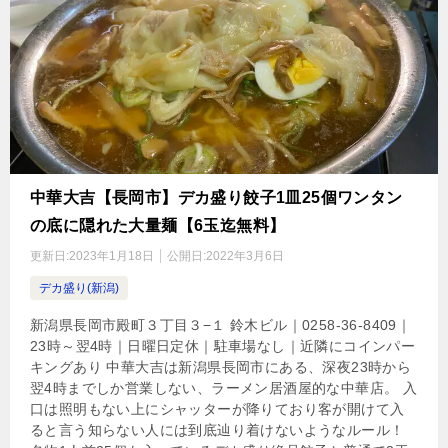
中華大吉【長岡市】デカ盛り餃子1皿25個ワンタン
の底に隠れた大量麺【6玉迄無料】
更新日:
2023年1月18日
公開日:
2022年3月6日
デカ盛り(新潟)
新潟県長岡市殿町３丁目３−１ 鈴木ビル｜0258-36-8409｜
23時～翌4時｜日曜日定休｜駐車場なし｜近隣にコインパー
キングあり 中華大吉は新潟県長岡市にある、深夜23時から
翌4時までしか営業しない、ラーメン居酒屋的な中華店。 入
口は照明もない上にシャッターが降りており客が開けて入
ると言う知らない人には到底辿り着けないようなルール！