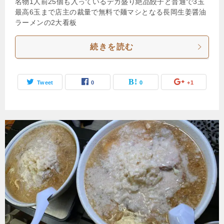
名物1人前25個も入っているデカ盛り絶品餃子と普通で3玉
最高6玉まで店主の裁量で無料で麺マシとなる長岡生姜醤油
ラーメンの2大看板
続きを読む
Tweet
0
0
+1