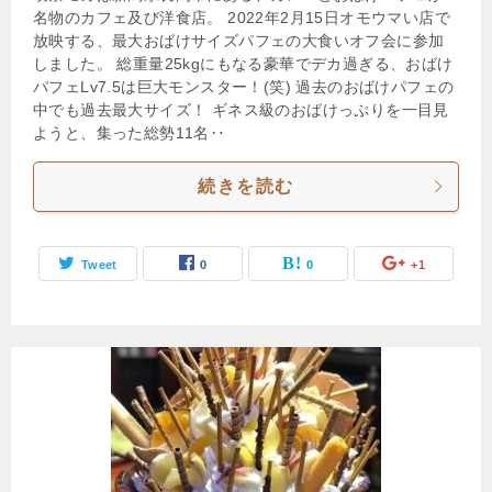
名物のカフェ及び洋食店。 2022年2月15日オモウマい店で
放映する、最大おばけサイズパフェの大食いオフ会に参加
しました。 総重量25kgにもなる豪華でデカ過ぎる、おばけ
パフェLv7.5は巨大モンスター！(笑) 過去のおばけパフェの
中でも過去最大サイズ！ ギネス級のおばけっぷりを一目見
ようと、集った総勢11名‥
続きを読む
Tweet
0
0
+1