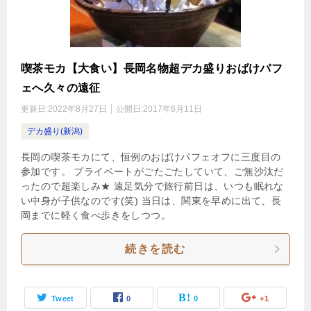
喫茶モカ【大食い】長岡名物超デカ盛りおばけパフ
ェへ久々の遠征
更新日:
2022年8月27日
公開日:
2017年6月11日
デカ盛り(新潟)
長岡の喫茶モカにて、恒例のおばけパフェオフに三度目の
参加です。 プライベートがごたごたしていて、ご無沙汰だ
ったので超楽しみ★ 遠足気分で旅行前日は、いつも眠れな
い中身が子供なのです(笑) 当日は、関東を早めに出て、長
岡までに軽く食べ歩きをしつつ。
続きを読む
Tweet
0
0
+1