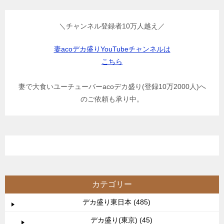
＼チャンネル登録者10万人越え／
妻acoデカ盛りYouTubeチャンネルは
こちら
妻で大食いユーチューバーacoデカ盛り(登録10万2000人)へ
のご依頼も承り中。
カテゴリー
デカ盛り東日本 (485)
デカ盛り(東京) (45)