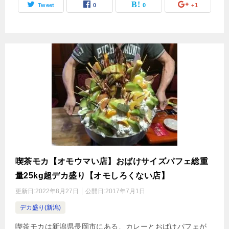
Tweet
0
0
+1
喫茶モカ【オモウマい店】おばけサイズパフェ総重
量25kg超デカ盛り【オモしろくない店】
更新日:
2022年8月27日
公開日:
2017年7月1日
デカ盛り(新潟)
喫茶モカは新潟県長岡市にある、カレーとおばけパフェが