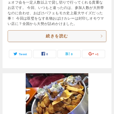
ェオフ会を一定人数以上で貸し切りで行ってくれる貴重な
お店です。 今回、いつもと違ったのは、参加人数が大所帯
なのに合わせ、おばけパフェもモカ史上最大サイズだった
事！ 今回は双璧をなす名物おばけカレーは封印しオモウマ
い店に？全国から大勢が詰めかけました。
続きを読む
Tweet
0
0
+1