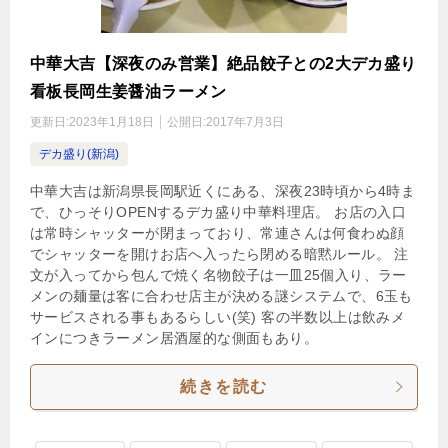
中華大吉【深夜のみ営業】絶品餃子との2大デカ盛り
看板長岡生姜醤油ラーメン
更新日:
2023年1月18日
公開日:
2017年7月3日
デカ盛り(新潟)
中華大吉は新潟県長岡駅近くにある、深夜23時頃から4時ま
で、ひっそりOPENするデカ盛り中華料理店。 お店の入口
は常時シャッターが閉まっており、常連さんは何食わぬ顔
でシャッターを開けお店へ入ったら閉める暗黙ルール。 注
文が入ってから包んで焼く名物餃子は一皿25個入り、ラー
メンの麺量は客に合わせ店主が決める謎システムで、6玉も
サービスされる事もあるらしい(笑) 客の半数以上は飲みメ
インにつきラーメン居酒屋的な側面もあり。
続きを読む