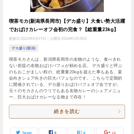
喫茶モカ(新潟県長岡市)【デカ盛り】大食い勢大活躍
でおばけカレーオフ会初の完食？【総重量23kg】
更新日:
2022年8月27日
公開日:
2018年3月20日
デカ盛り(新潟)
喫茶モカさんは、新潟県長岡市の名物のような、食べきれ
ない前提の名物おばけパフェが頼める店。 デカ盛りと呼ぶ
のもおこがましい程の、総重量20kgを超えた事もある、宴
会向きシェア向きの巨大パフェなのです。 こちらで定期的
に開催されている、デカ盛りおばけパフェオフ会ですが。
元々のモカさんのウリでもある名物カレーのシェアメニュ
ー、巨大おばけカレーなる物まで存在！
続きを読む
Tweet
0
0
+1