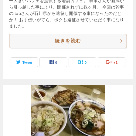
一大きいパフェを提供する老舗カフェ。 幹事さんが新潟か
ら引っ越した事により、開催されずに数ヶ月。 今回は幹事
のitouさんが石川県から遠征し開催する事になったのだと
か！ お手伝いがてら、ボクも遠征させていただく事になり
ました。
続きを読む
Tweet
0
0
+1