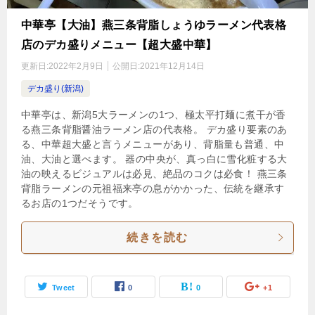
中華亭【大油】燕三条背脂しょうゆラーメン代表格
店のデカ盛りメニュー【超大盛中華】
更新日:
2022年2月9日
公開日:
2021年12月14日
デカ盛り(新潟)
中華亭は、新潟5大ラーメンの1つ、極太平打麺に煮干が香
る燕三条背脂醤油ラーメン店の代表格。 デカ盛り要素のあ
る、中華超大盛と言うメニューがあり、背脂量も普通、中
油、大油と選べます。 器の中央が、真っ白に雪化粧する大
油の映えるビジュアルは必見、絶品のコクは必食！ 燕三条
背脂ラーメンの元祖福来亭の息がかかった、伝統を継承す
るお店の1つだそうです。
続きを読む
Tweet
0
0
+1