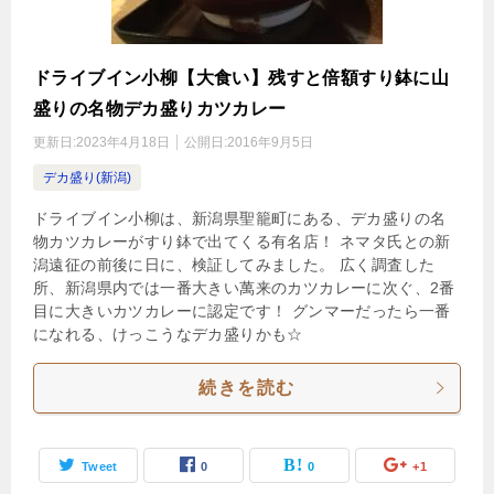
ドライブイン小柳【大食い】残すと倍額すり鉢に山
盛りの名物デカ盛りカツカレー
更新日:
2023年4月18日
公開日:
2016年9月5日
デカ盛り(新潟)
ドライブイン小柳は、新潟県聖籠町にある、デカ盛りの名
物カツカレーがすり鉢で出てくる有名店！ ネマタ氏との新
潟遠征の前後に日に、検証してみました。 広く調査した
所、新潟県内では一番大きい萬来のカツカレーに次ぐ、2番
目に大きいカツカレーに認定です！ グンマーだったら一番
になれる、けっこうなデカ盛りかも☆
続きを読む
Tweet
0
0
+1