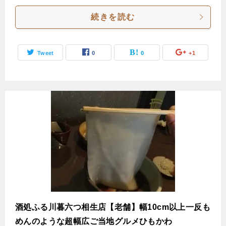
続きを読む
Tweet
0
0
+1
酒処ふる川暮六つ相生店【老舗】幅10cm以上一反も
めんのような超幅広ご当地グルメひもかわ