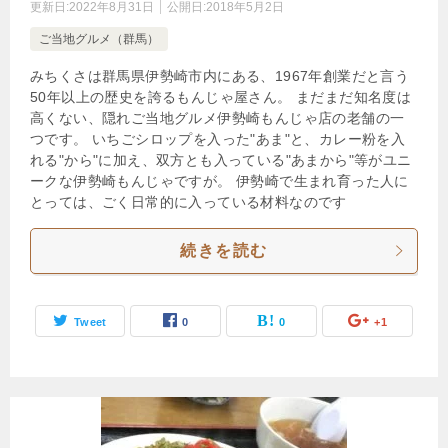
更新日:
2022年8月31日
公開日:
2018年5月2日
ご当地グルメ（群馬）
みちくさは群馬県伊勢崎市内にある、1967年創業だと言う
50年以上の歴史を誇るもんじゃ屋さん。 まだまだ知名度は
高くない、隠れご当地グルメ伊勢崎もんじゃ店の老舗の一
つです。 いちごシロップを入った"あま"と、カレー粉を入
れる"から"に加え、双方とも入っている"あまから"等がユニ
ークな伊勢崎もんじゃですが。 伊勢崎で生まれ育った人に
とっては、ごく日常的に入っている材料なのです
続きを読む
Tweet
0
0
+1