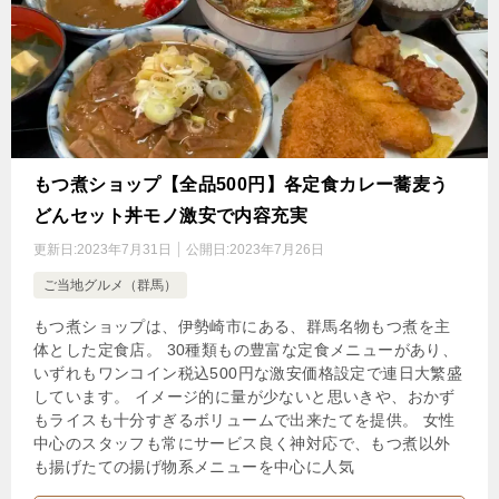
もつ煮ショップ【全品500円】各定食カレー蕎麦う
どんセット丼モノ激安で内容充実
更新日:
2023年7月31日
公開日:
2023年7月26日
ご当地グルメ（群馬）
もつ煮ショップは、伊勢崎市にある、群馬名物もつ煮を主
体とした定食店。 30種類もの豊富な定食メニューがあり、
いずれもワンコイン税込500円な激安価格設定で連日大繁盛
しています。 イメージ的に量が少ないと思いきや、おかず
もライスも十分すぎるボリュームで出来たてを提供。 女性
中心のスタッフも常にサービス良く神対応で、もつ煮以外
も揚げたての揚げ物系メニューを中心に人気