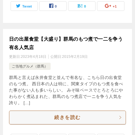
Tweet
0
0
+1
日の出屋食堂【大盛り】群馬のもつ煮で一二を争う
有名人気店
更新日:
2023年4月18日
公開日:
2015年2月19日
ご当地グルメ（群馬）
群馬と言えば永井食堂と並んで有名な、こちら日の出食堂
のもつ煮。 西日本の人は特に、関東タイプのもつ煮を食べ
た事がない人も多いらしい。 みそ味ベースでとろとろにや
わらかく煮込まれた、群馬のもつ煮店で一ニを争う人気を
誇り。 […]
続きを読む