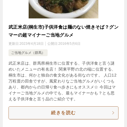
武正米店(桐生市)子供洋食は麺のない焼きそば？グン
マーの超マイナーご当地グルメ
更新日:
2023年4月18日
公開日:
2016年5月6日
ご当地グルメ（群馬）
武正米店は、群馬県桐生市に位置する、子供洋食と言う謎
めいたメニューの有名店！ 関東平野の北の端に位置する、
桐生市は、何かと独自の食文化がある街なのです。 人口12
万程度の田舎ですが、風変わりなご当地グルメがいくつも
あり、都内からの日帰り食べ歩きにもオススメ☆ 今回はマ
イナーご当地グルメの中でも、最もマイナーかも？とも思
える子供洋食と言う品のご紹介です。
続きを読む