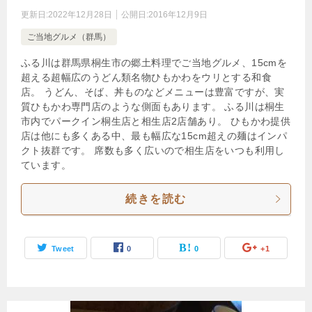
更新日:
2022年12月28日
公開日:
2016年12月9日
ご当地グルメ（群馬）
ふる川は群馬県桐生市の郷土料理でご当地グルメ、15cmを
超える超幅広のうどん類名物ひもかわをウリとする和食
店。 うどん、そば、丼ものなどメニューは豊富ですが、実
質ひもかわ専門店のような側面もあります。 ふる川は桐生
市内でパークイン桐生店と相生店2店舗あり。 ひもかわ提供
店は他にも多くある中、最も幅広な15cm超えの麺はインパ
クト抜群です。 席数も多く広いので相生店をいつも利用し
ています。
続きを読む
Tweet
0
0
+1