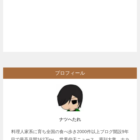
プロフィール
ナツへたれ
料理人家系に育ち全国の食べ歩き2000件以上ブログ開設9年
目で最高月間162万pv、 世界仰天ニュース、週刊大衆、ナカ