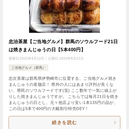
忠治茶屋【ご当地グルメ】群馬のソウルフード21日
は焼きまんじゅうの日【5本400円】
更新日:
2022年4月12日
公開日:
2016年6月21日
ご当地グルメ（群馬）
忠次茶屋は群馬県伊勢崎市に位置する、ご当地グルメ焼き
まんじゅうの老舗店！ 県外の人にはあまり評判が良くな
い、県民のソウルフードです(笑) ここ数年で一気に値上が
りした焼きまんじゅうですが。 こちらでは毎月21日を焼き
まんじゅうの日とし、元々他店より安い1本135円の品が、
この日は5本で400円の大幅割引特売DEY！
続きを読む