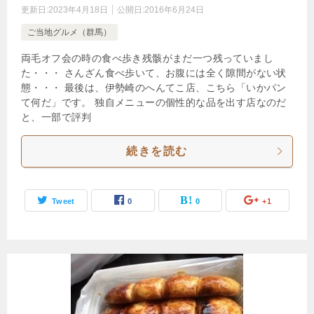
更新日:
2023年4月18日
公開日:
2016年6月24日
ご当地グルメ（群馬）
両毛オフ会の時の食べ歩き残骸がまだ一つ残っていまし
た・・・ さんざん食べ歩いて、お腹には全く隙間がない状
態・・・ 最後は、伊勢崎のへんてこ店、こちら「いかパン
て何だ」です。 独自メニューの個性的な品を出す店なのだ
と、一部で評判
続きを読む
Tweet
0
0
+1