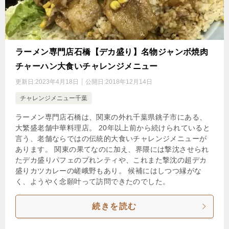
ラーメン専門店石橋【デカ盛り】名物ジャンボ焼肉
チャーハン大食いチャレンジメニュー
更新日:
2023年4月18日
公開日:
2018年12月14日
チャレンジメニュー千葉
ラーメン専門店石橋は、関東の外れ千葉県銚子市にある、
大繁盛老舗中華料理店。 20年以上前から続けられていると
言う、老舗ならではの伝統的大食いチャレンジメニューが
あります。 関東の果てなのに加え、界隈には撃沈させられ
たデカ盛りパフェのプれンティや、これまた撃沈の超デカ
盛りカツカレーの嵯峨野もあり。 候補にはしつつ縁がな
く、ようやく念願叶って訪問できたのでした。
続きを読む