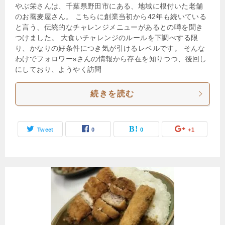
やぶ栄さんは、千葉県野田市にある、地域に根付いた老舗
のお蕎麦屋さん。 こちらに創業当初から42年も続いている
と言う、伝統的なチャレンジメニューがあるとの噂を聞き
つけました。 大食いチャレンジのルールを下調べする限
り、かなりの好条件につき気が引けるレベルです。 そんな
わけでフォロワーsさんの情報から存在を知りつつ、後回し
にしており、ようやく訪問
続きを読む
Tweet
0
0
+1