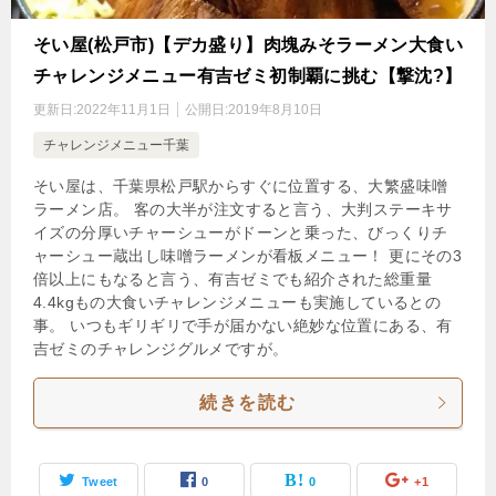
そい屋(松戸市)【デカ盛り】肉塊みそラーメン大食い
チャレンジメニュー有吉ゼミ初制覇に挑む【撃沈?】
更新日:
2022年11月1日
公開日:
2019年8月10日
チャレンジメニュー千葉
そい屋は、千葉県松戸駅からすぐに位置する、大繁盛味噌
ラーメン店。 客の大半が注文すると言う、大判ステーキサ
イズの分厚いチャーシューがドーンと乗った、びっくりチ
ャーシュー蔵出し味噌ラーメンが看板メニュー！ 更にその3
倍以上にもなると言う、有吉ゼミでも紹介された総重量
4.4kgもの大食いチャレンジメニューも実施しているとの
事。 いつもギリギリで手が届かない絶妙な位置にある、有
吉ゼミのチャレンジグルメですが。
続きを読む
Tweet
0
0
+1