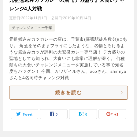
元祖煮込みカツカレーの店【デカ盛り】大食いチャ
レンジ4人対戦
更新日:
2022年11月1日
公開日:
2019年10月14日
チャレンジメニュー千葉
元祖煮込みカツカレーの店は、千葉市(幕張駅徒歩数分)にあ
り。 角煮をそのままフライにしたような、名物とろけるよ
うな煮込みカツが評判の大繁盛カレー専門店！ デカ盛りの
聖地としても知られ、大食いにも非常に理解が深く。 何種
類もの大食いチャレンジメニューを実施している事で知名
度もバツグン！ 今回、カワザイルさん、acoさん、shinnya
さんと4名同時チャレンジ対戦
続きを読む
Tweet
0
0
+1