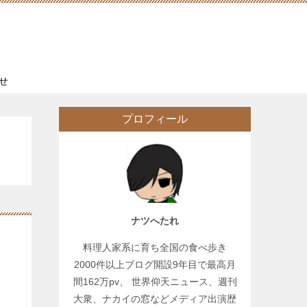
せ
プロフィール
ナツへたれ
料理人家系に育ち全国の食べ歩き
2000件以上ブログ開設9年目で最高月
間162万pv、 世界仰天ニュース、週刊
大衆、ナカイの窓などメディア出演歴