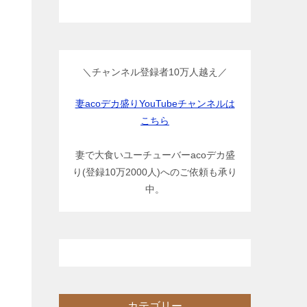
＼チャンネル登録者10万人越え／
妻acoデカ盛りYouTubeチャンネルは
こちら
妻で大食いユーチューバーacoデカ盛
り(登録10万2000人)へのご依頼も承り
中。
カテゴリー