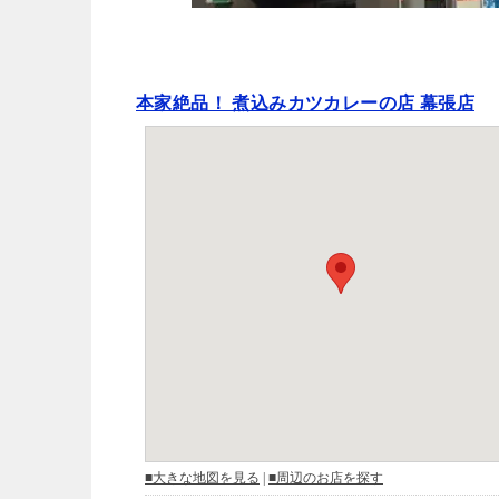
本家絶品！ 煮込みカツカレーの店 幕張店