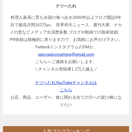
ナツへたれ
料理人家系に育ち全国の食べ歩き2000件以上ブログ開設9年
目で最高月間162万pv、 世界仰天ニュース、週刊大衆、ナカ
イの窓などメディア出演歴多数 ブログや動画での取材依頼、
PR依頼は積極的に承りますので、お気軽にお声がけ下さい。
Twitter&インスタグラムのDMか、
spicyspicynutmeg@gmail.com
こちらへご連絡をお願いします。
＼チャンネル登録者1.2万人越え／
ナツへたれYouTubeチャンネルは
こちら
お店、商品、ユーザー、食に関わる全ての方への架け橋にな
りたい
人気ブログランキング