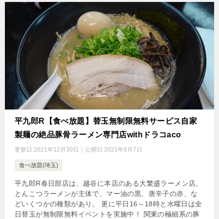
平九郎R【食べ放題】替玉無制限無料サービス自家
製麺の絶品豚骨ラーメン専門店withドラコaco
更新日:
2021年12月30日
公開日:
2021年8月7日
食べ放題(埼玉)
平九郎R春日部店は、越谷に本店のある大繁盛ラーメン店。
とんこつラーメンが主体で、マー油の黒、唐辛子の赤、な
どいくつかの種類があり。 更に平日16～18時と水曜日は全
日替玉が無制限無料イベントを実施中！ 関東の極細系の豚