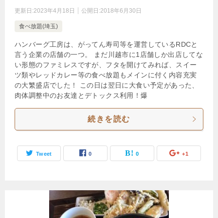
更新日:
2023年4月18日
公開日:
2018年6月30日
食べ放題(埼玉)
ハンバーグ工房は、がってん寿司等を運営しているRDCと
言う企業の店舗の一つ。 まだ川越市に1店舗しか出店してな
い形態のファミレスですが、フタを開けてみれば、スイー
ツ類やレッドカレー等の食べ放題もメインに付く内容充実
の大繁盛店でした！ この日は翌日に大食い予定があった、
肉体調整中のお友達とデトックス利用！爆
続きを読む
Tweet
0
0
+1