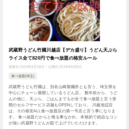
武蔵野うどん竹國川越店【デカ盛り】うどん天ぷら
ライス全て820円で食べ放題の格安ルール
更新日:
2023年4月18日
公開日:
2018年6月6日
食べ放題(埼玉)
武蔵野うどん竹國は、別名山崎製麺所とも言う、埼玉県を
中心にチェーン展開しているうどん店。 数年前から、うど
んの他に、天ぷら、ごはんまでもが全て食べ放題と言う形
態のセルフサービス店舗もOPENしており。 川越池辺店
は、その格安ALL食べ放題店の第一号店と言う事になりま
す。 食べ放題だからと侮る事なかれ、本格的で絶品なコシ
が強い武蔵野うどんが茹で上げでいただけます。