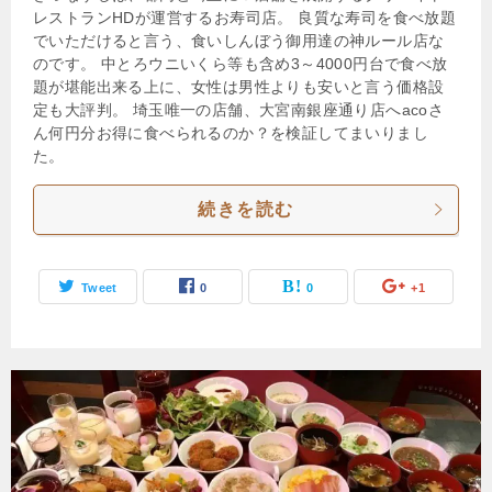
レストランHDが運営するお寿司店。 良質な寿司を食べ放題
でいただけると言う、食いしんぼう御用達の神ルール店な
のです。 中とろウニいくら等も含め3～4000円台で食べ放
題が堪能出来る上に、女性は男性よりも安いと言う価格設
定も大評判。 埼玉唯一の店舗、大宮南銀座通り店へacoさ
ん何円分お得に食べられるのか？を検証してまいりまし
た。
続きを読む
Tweet
0
0
+1