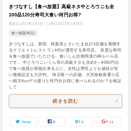
きづなすし【食べ放題】高級ネタ中とろウニも全
100品120分寿司大食い何円お得?
更新日:
2023年2月1日
公開日:
2021年7月18日
食べ放題(埼玉)
きづなすしは、新宿、秋葉原とさいたま合計3店舗を展開す
るクリエイトレストランHDが運営する寿司店。 良質な寿司
を食べ放題でいただける、食いしん坊御用達の神ルール店
です。 中とろウニいくら等の高級ネタも含め3～4000円台
で食べ放題が堪能出来る上に、女性は男性よりも値段が安
い価格設定も大評判。 埼玉唯一の店舗、大宮南銀座通り店
へ相方Acoデカ盛りと何円分お得に食べられるのか？を検証
して
続きを読む
Tweet
0
0
+1