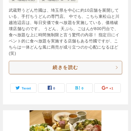
武蔵野うどん竹國は、埼玉県を中心に約10店舗を展開して
いる、手打ちうどんの専門店。 中でも、こちら東松山と川
越池辺店は、毎日安価で食べ放題を実施している、価格破
壊店舗なのです。 うどん、天ぷら、ごはんが800円台で、
食べ放題な上に時間無制限と言う驚愕の内容！ 指定日にイ
ベント的に食べ放題を実施する店舗もある竹國ですが、こ
ちらは一体どんな風に商売が成り立つのか心配になるほど
(笑)
続きを読む
Tweet
0
0
+1