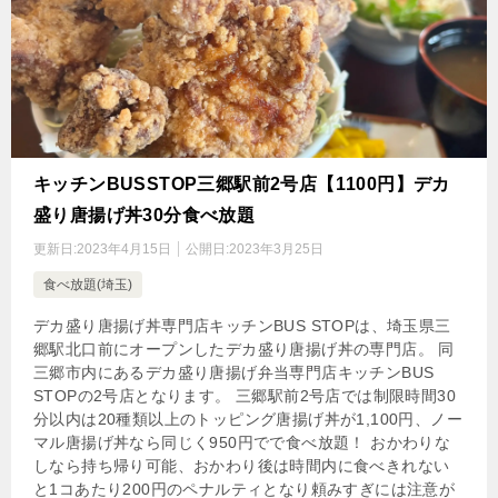
キッチンBUSSTOP三郷駅前2号店【1100円】デカ
盛り唐揚げ丼30分食べ放題
更新日:
2023年4月15日
公開日:
2023年3月25日
食べ放題(埼玉)
デカ盛り唐揚げ丼専門店キッチンBUS STOPは、埼玉県三
郷駅北口前にオープンしたデカ盛り唐揚げ丼の専門店。 同
三郷市内にあるデカ盛り唐揚げ弁当専門店キッチンBUS
STOPの2号店となります。 三郷駅前2号店では制限時間30
分以内は20種類以上のトッピング唐揚げ丼が1,100円、ノー
マル唐揚げ丼なら同じく950円でで食べ放題！ おかわりな
しなら持ち帰り可能、おかわり後は時間内に食べきれない
と1コあたり200円のペナルティとなり頼みすぎには注意が