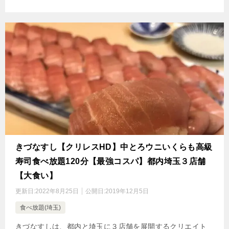
きづなすし【クリレスHD】中とろウニいくらも高級
寿司食べ放題120分【最強コスパ】都内埼玉３店舗
【大食い】
更新日:
2022年8月25日
公開日:
2019年12月5日
食べ放題(埼玉)
きづなすしは、都内と埼玉に３店舗を展開するクリエイト