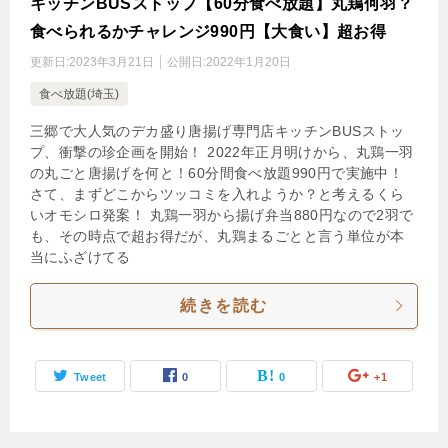
キッチンBUSストップ【60分食べ放題】丸鶏何羽？
食べられるかチャレンジ990円【大食い】超お得
更新日:
2023年3月21日
公開日:
2022年1月20日
食べ放題(埼玉)
三郷で大人気のデカ盛り唐揚げ専門店キッチンBUSストッ
プ、衝撃の珍企画を開始！ 2022年正月明けから、丸鶏一羽
の丸ごと唐揚げを何と！60分間食べ放題990円で実施中！
さて、まずどこからツッコミを入れようか？と考えるくら
いオモシロ発案！ 丸鶏一羽から揚げ弁当880円なので2羽で
も、その時点で超お得だが、丸鶏まるごとと言う単位が本
当にふざけてる
続きを読む
Tweet
0
0
+1