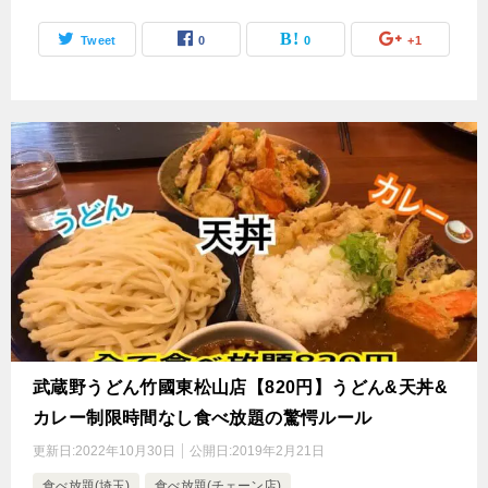
Tweet
0
0
+1
武蔵野うどん竹國東松山店【820円】うどん&天丼&
カレー制限時間なし食べ放題の驚愕ルール
更新日:
2022年10月30日
公開日:
2019年2月21日
食べ放題(埼玉)
食べ放題(チェーン店)