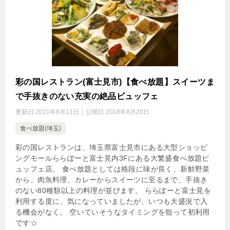
彩の国レストラン(富士見市)【食べ放題】スイーツま
で手抜きのない充実の絶品ビュッフェ
更新日:
2021年8月11日
公開日:
2018年8月20日
食べ放題(埼玉)
彩の国レストランは、埼玉県富士見市にある大型ショッピ
ングモールららぽーと富士見内3Fにある大繁盛食べ放題ビ
ュッフェ店。 食べ放題としては格段に味が良く、新鮮野菜
から、肉魚料理、カレーからスイーツに至るまで、手抜き
のない80種類以上の料理が並びます。 ららぽーと富士見を
利用する度に、気になっていましたが、いつも大盛況で入
る機会がなく。 空いていそうなタイミングを狙って初利用
です☆