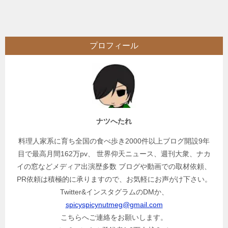
稿
ナ
ビ
プロフィール
ゲ
ー
シ
ョ
ン
ナツへたれ
料理人家系に育ち全国の食べ歩き2000件以上ブログ開設9年
目で最高月間162万pv、 世界仰天ニュース、週刊大衆、ナカ
イの窓などメディア出演歴多数 ブログや動画での取材依頼、
PR依頼は積極的に承りますので、お気軽にお声がけ下さい。
Twitter&インスタグラムのDMか、
spicyspicynutmeg@gmail.com
こちらへご連絡をお願いします。