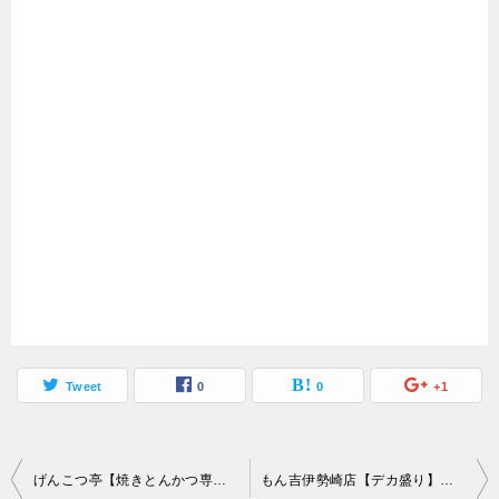
Tweet
0
0
+1
投
げんこつ亭【焼きとんかつ専門店】400g弱のリブロースが2000円未満の優良店
もん吉伊勢崎店【デカ盛り】群馬のファイター監修ゆりもりつけ麺に再挑戦【大食い】