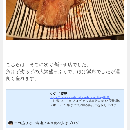
こちらは、そこに次ぐ高評価店でした。
負けず劣らずの大繁盛っぷりで、ほぼ満席でしたが運
良く座れます。
タグ 「長野」
https://dekamori-tabehoudai.com/tag/長野
（件数:20） 当ブログでも記事数の多い長野県の
レポ。2021年までで20記事以上を取り上げまし
た。デカ盛り、食べ放題、ご当地グルメ等、盛
りだくさんな長野の魅力を存分にお楽しみくだ
さい。
デカ盛りとご当地グルメ食べ歩きブログ