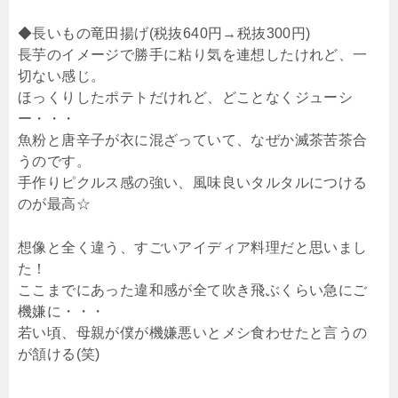
◆長いもの竜田揚げ(税抜640円→税抜300円)
長芋のイメージで勝手に粘り気を連想したけれど、一
切ない感じ。
ほっくりしたポテトだけれど、どことなくジューシ
ー・・・
魚粉と唐辛子が衣に混ざっていて、なぜか滅茶苦茶合
うのです。
手作りピクルス感の強い、風味良いタルタルにつける
のが最高☆
想像と全く違う、すごいアイディア料理だと思いまし
た！
ここまでにあった違和感が全て吹き飛ぶくらい急にご
機嫌に・・・
若い頃、母親が僕が機嫌悪いとメシ食わせたと言うの
が頷ける(笑)