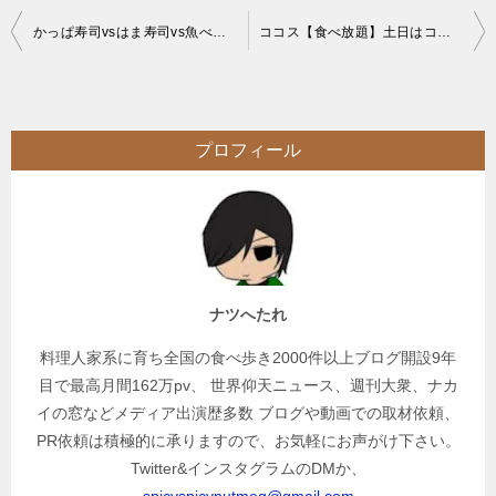
投
かっぱ寿司vsはま寿司vs魚べいvsスシロー【回転寿司】チェーン店4件7本の恵方巻食べ比べ
ココス【食べ放題】土日はコスパ良なファミレスチェーンの朝食バイキング
稿
ナ
ビ
プロフィール
ゲ
ー
シ
ョ
ン
ナツへたれ
料理人家系に育ち全国の食べ歩き2000件以上ブログ開設9年
目で最高月間162万pv、 世界仰天ニュース、週刊大衆、ナカ
イの窓などメディア出演歴多数 ブログや動画での取材依頼、
PR依頼は積極的に承りますので、お気軽にお声がけ下さい。
Twitter&インスタグラムのDMか、
spicyspicynutmeg@gmail.com