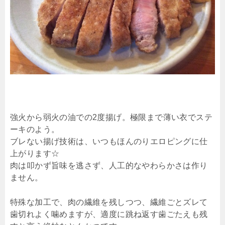
強火から弱火の油での2度揚げ。極限まで薄い衣でステ
ーキのよう。
ブレない揚げ技術は、いつもほんのりエロピングに仕
上がります☆
肉は叩かず旨味を逃さず、人工的なやわらかさは作り
ません。
特殊な加工で、肉の繊維を残しつつ、繊維ごとズレて
歯切れよく噛めますが、適度に跳ね返す歯ごたえも残