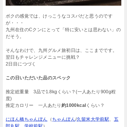
ボクの感覚では、けっこうなコスパだと思うのです
が・・・
九州在住のCクンにとって「特に安いとは思わない」の
だそう。
そんなわけで、九州グルメ旅初日は、ここまでです。
翌日もチャレンジメニューに挑戦？
2日目につづく
この日いただいた品のスペック
推定総重量 3品で1.8kgくらい？(一人あたり900g程
度)
推定カロリー 一人あたり
約1000kcal
くらい？
にほん橋ちゃんぽん
（
ちゃんぽん
/
久留米大学前駅
、
五
郎丸駅
、
学校前駅
）