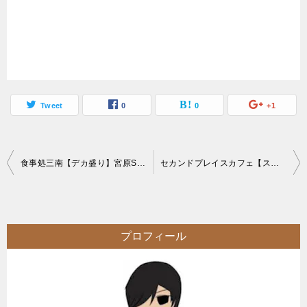
Tweet
0
0
+1
投
食事処三南【デカ盛り】宮原SA上り線内和食処大食いチャレンジメニューソースカツ丼
セカンドプレイスカフェ【スイーツ】おしゃれカフェ大食いチャレンジデート
稿
ナ
ビ
プロフィール
ゲ
ー
シ