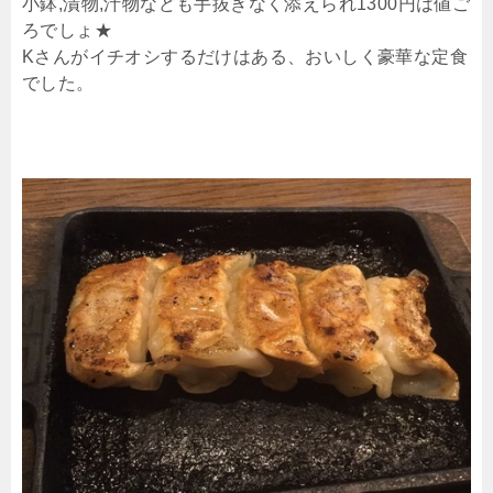
小鉢,漬物,汁物なども手抜きなく添えられ1300円は値ご
ろでしょ★
Kさんがイチオシするだけはある、おいしく豪華な定食
でした。