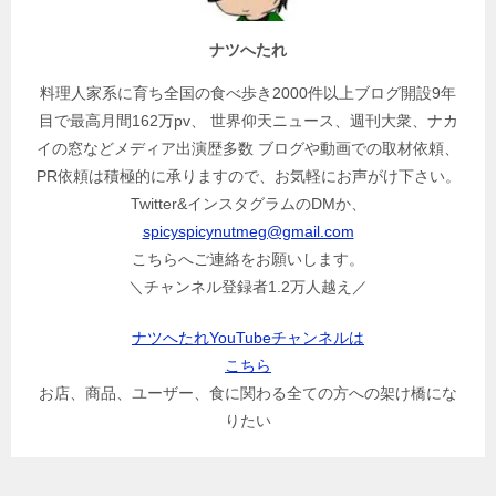
ョ
ン
ナツへたれ
料理人家系に育ち全国の食べ歩き2000件以上ブログ開設9年
目で最高月間162万pv、 世界仰天ニュース、週刊大衆、ナカ
イの窓などメディア出演歴多数 ブログや動画での取材依頼、
PR依頼は積極的に承りますので、お気軽にお声がけ下さい。
Twitter&インスタグラムのDMか、
spicyspicynutmeg@gmail.com
こちらへご連絡をお願いします。
＼チャンネル登録者1.2万人越え／
ナツへたれYouTubeチャンネルは
こちら
お店、商品、ユーザー、食に関わる全ての方への架け橋にな
りたい