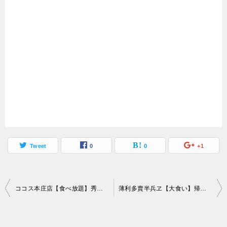
Tweet
0
0
+1
投
ココス本庄店【食べ放題】秀逸なファミレスの朝食バイキングで大食い
薄利多賣半兵ヱ【大食い】帰れま10で気になったたカエル等ネタ食だらけの格安居酒屋
稿
ナ