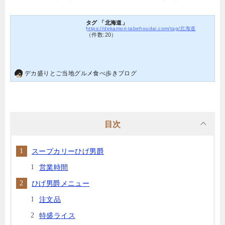
タグ 「北海道」
https://dekamori-tabehoudai.com/tag/北海道
（件数:20）
デカ盛りとご当地グルメ食べ歩きブログ
目次
スープカリーひげ男爵
営業時間
ひげ男爵メニュー
注文品
特盛ライス