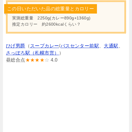
この日いただいた品の総重量とカロリー
実測総重量 2250g(カレー890g+1360g)
推定カロリー 約2600kcalくらい？
ひげ男爵
（
スープカレー
/
バスセンター前駅
、
大通駅
、
さっぽろ駅（札幌市営）
）
昼総合点
★★★★
☆
4.0