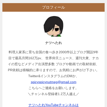
ビ
プロフィール
ゲ
ー
シ
ョ
ン
ナツへたれ
料理人家系に育ち全国の食べ歩き2000件以上ブログ開設9年
目で最高月間162万pv、 世界仰天ニュース、週刊大衆、ナカ
イの窓などメディア出演歴多数 ブログや動画での取材依頼、
PR依頼は積極的に承りますので、お気軽にお声がけ下さい。
Twitter&インスタグラムのDMか、
spicyspicynutmeg@gmail.com
こちらへご連絡をお願いします。
＼チャンネル登録者1.2万人越え／
ナツへたれYouTubeチャンネルは