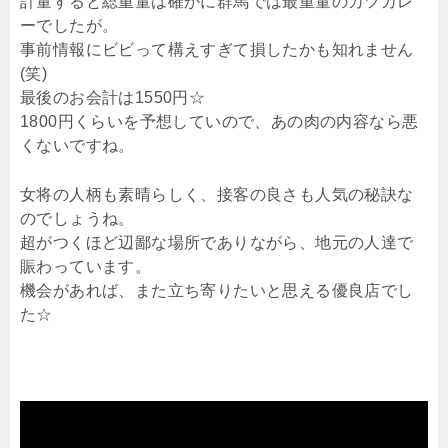
計量すると総重量は確かに群馬では最重量のカツカレ
ーでしたが。
事前情報にビビって構えすぎて損したかも知れません
(笑)
最後のお会計は1550円☆
1800円くらいを予想していので、あの肉の内容なら悪
くないですね。
女将の人柄も素晴らしく、接客の良さも人気の秘訣な
のでしょうね。
超がつくほど辺鄙な場所でありながら、地元の人達で
賑わっています。
機会があれば、また立ち寄りたいと思える優良店でし
た☆