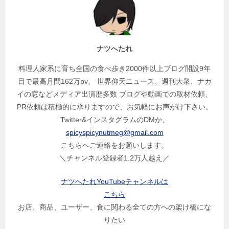
シ
ョ
ン
ナツへたれ
料理人家系に育ち全国の食べ歩き2000件以上ブログ開設9年
目で最高月間162万pv、 世界仰天ニュース、週刊大衆、ナカ
イの窓などメディア出演歴多数 ブログや動画での取材依頼、
PR依頼は積極的に承りますので、お気軽にお声がけ下さい。
Twitter&インスタグラムのDMか、
spicyspicynutmeg@gmail.com
こちらへご連絡をお願いします。
＼チャンネル登録者1.2万人越え／
ナツへたれYouTubeチャンネルは
こちら
お店、商品、ユーザー、食に関わる全ての方への架け橋にな
りたい