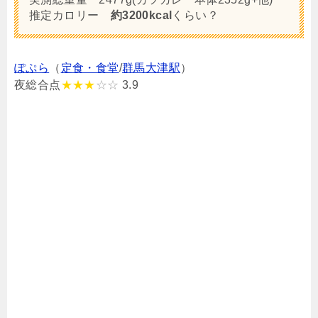
推定カロリー
約3200kcal
くらい？
ぽぷら
（
定食・食堂
/
群馬大津駅
）
夜総合点
★★★
☆☆
3.9