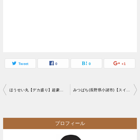
Tweet
0
0
+1
投
ほうせい丸【デカ盛り】超豪華巨大海鮮丼大食いチャレンジメニュー
みつばち(長野県小諸市)【スイーツ】彩り鮮やかで女子ウケしそうな大繁盛甘味処【フルーツ】
稿
ナ
ビ
プロフィール
ゲ
ー