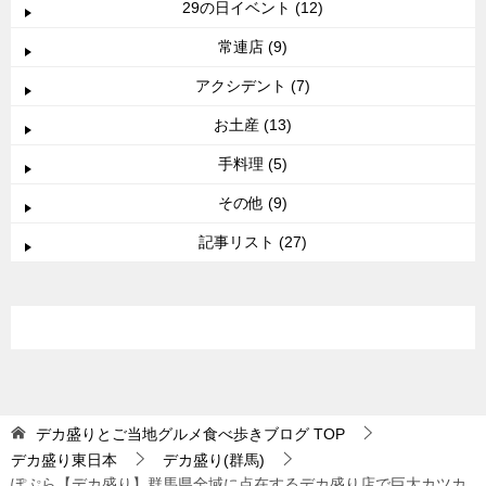
29の日イベント (12)
常連店 (9)
アクシデント (7)
お土産 (13)
手料理 (5)
その他 (9)
記事リスト (27)
デカ盛りとご当地グルメ食べ歩きブログ
TOP
デカ盛り東日本
デカ盛り(群馬)
ぽぷら【デカ盛り】群馬県全域に点在するデカ盛り店で巨大カツカ