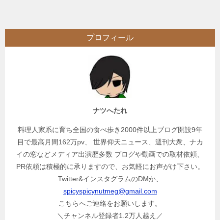
ナ
ビ
プロフィール
ゲ
ー
シ
ョ
ン
ナツへたれ
料理人家系に育ち全国の食べ歩き2000件以上ブログ開設9年
目で最高月間162万pv、 世界仰天ニュース、週刊大衆、ナカ
イの窓などメディア出演歴多数 ブログや動画での取材依頼、
PR依頼は積極的に承りますので、お気軽にお声がけ下さい。
Twitter&インスタグラムのDMか、
spicyspicynutmeg@gmail.com
こちらへご連絡をお願いします。
＼チャンネル登録者1.2万人越え／