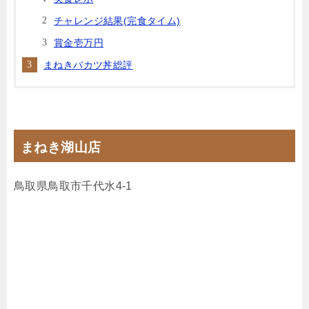
チャレンジ結果(完食タイム)
賞金壱万円
まねきバカツ丼総評
まねき湖山店
鳥取県鳥取市千代水4-1