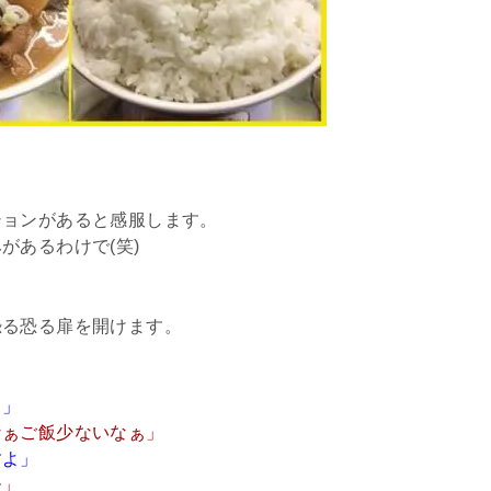
ションがあると感服します。
があるわけで(笑)
恐る恐る扉を開けます。
？」
なぁご飯少ないなぁ」
すよ」
ー」