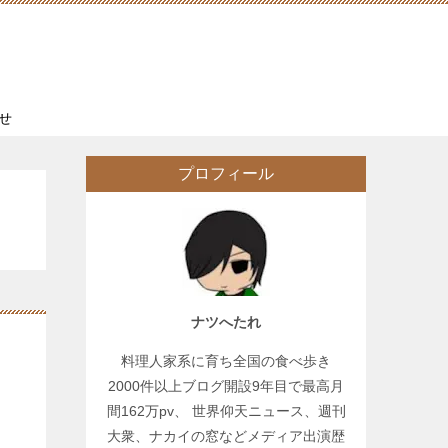
せ
プロフィール
ナツへたれ
は
料理人家系に育ち全国の食べ歩き
2000件以上ブログ開設9年目で最高月
間162万pv、 世界仰天ニュース、週刊
大衆、ナカイの窓などメディア出演歴