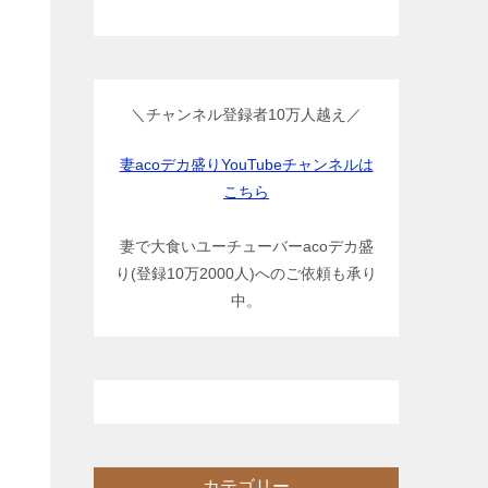
＼チャンネル登録者10万人越え／
妻acoデカ盛りYouTubeチャンネルは
こちら
妻で大食いユーチューバーacoデカ盛
り(登録10万2000人)へのご依頼も承り
中。
カテゴリー