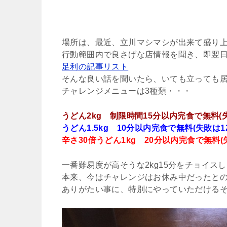
場所は、最近、立川マシマシが出来て盛り
行動範囲内で良さげな店情報を聞き、即翌
足利の記事リスト
そんな良い話を聞いたら、いても立っても居
チャレンジメニューは3種類・・・
うどん2kg 制限時間15分以内完食で無料(失
うどん1.5kg 10分以内完食で無料(失敗は1
辛さ30倍うどん1kg 20分以内完食で無料(失
一番難易度が高そうな2kg15分をチョイス
本来、今はチャレンジはお休み中だったと
ありがたい事に、特別にやっていただける