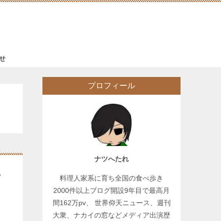
せ
プロフィール
ナツへたれ
チ
料理人家系に育ち全国の食べ歩き
2000件以上ブログ開設9年目で最高月
間162万pv、 世界仰天ニュース、週刊
大衆、ナカイの窓などメディア出演歴