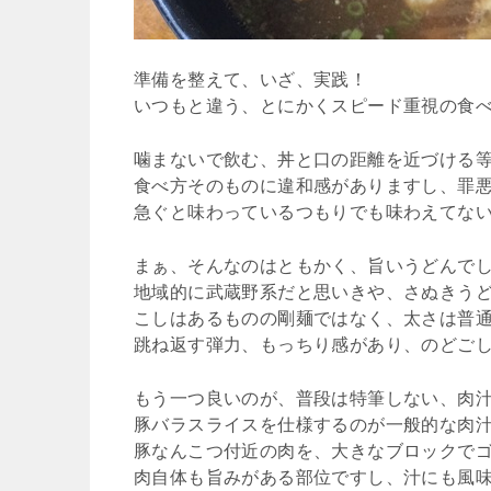
準備を整えて、いざ、実践！
いつもと違う、とにかくスピード重視の食
噛まないで飲む、丼と口の距離を近づける
食べ方そのものに違和感がありますし、罪
急ぐと味わっているつもりでも味わえてな
まぁ、そんなのはともかく、旨いうどんで
地域的に武蔵野系だと思いきや、さぬきう
こしはあるものの剛麺ではなく、太さは普
跳ね返す弾力、もっちり感があり、のどご
もう一つ良いのが、普段は特筆しない、肉
豚バラスライスを仕様するのが一般的な肉
豚なんこつ付近の肉を、大きなブロックで
肉自体も旨みがある部位ですし、汁にも風