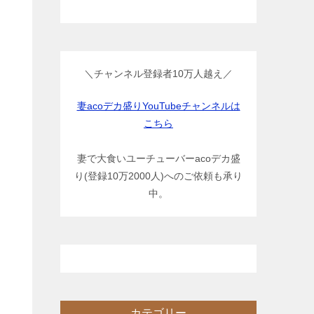
＼チャンネル登録者10万人越え／
妻acoデカ盛りYouTubeチャンネルは
こちら
妻で大食いユーチューバーacoデカ盛
り(登録10万2000人)へのご依頼も承り
中。
カテゴリー