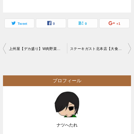
Tweet
0
0
+1
投
上州屋【デカ盛り】W肉野菜炒めメガライス神奈川の大食い御用達お食事処
ステーキガスト北本店【大食い】カットステーキ食べ放題に肉切りハサミ持ち込み
稿
ナ
ビ
プロフィール
ゲ
ー
シ
ョ
ン
ナツへたれ