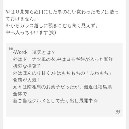
やはり見知らぬ口にした事のない変わったモノは放っ
ておけません。
外からガラス越しに覗きこむも良く見えず。
中へ入っちゃいます(笑)
-Word- 凍天とは？
外はドーナツ風の衣,中はヨモギ餅が入った和洋
折衷な揚菓子
外はほんのり甘く,中はもちもちの「ふわもち」
食感が人気！
元々は南相馬のお菓子だったが、最近は福島県
全体で
新ご当地グルメとして売り出し展開中☆