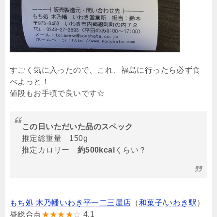
すごく気に入ったので、これ、福島に行ったら必ず食
べよっと！
値段もお手頃で良いです☆
この日いただいた品のスペック
推定総重量 150g
推定カロリー
約500kcal
くらい？
もち処 木乃幡いわき平一二三屋店
（
和菓子
/
いわき駅
）
昼総合点
★★★★
☆
4.1