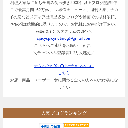
料理人家系に育ち全国の食べ歩き2000件以上ブログ開設9年
目で最高月間162万pv、 世界仰天ニュース、週刊大衆、ナカ
イの窓などメディア出演歴多数 ブログや動画での取材依頼、
PR依頼は積極的に承りますので、お気軽にお声がけ下さい。
Twitter&インスタグラムのDMか、
spicyspicynutmeg@gmail.com
こちらへご連絡をお願いします。
＼チャンネル登録者1.2万人越え／
ナツへたれYouTubeチャンネルは
こちら
お店、商品、ユーザー、食に関わる全ての方への架け橋にな
りたい
人気ブログランキング