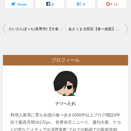
Tweet
0
0
+1
投
だいだらぼっち(長野市)【大食い】印象に残った長野の絶品な大繁盛創作居酒屋
あさくま太田店【食べ放題】ステーキ屋ですが1番好きな豪華サラダバーがお目当て
稿
ナ
ビ
プロフィール
ゲ
ー
シ
ョ
ン
ナツへたれ
料理人家系に育ち全国の食べ歩き2000件以上ブログ開設9年
目で最高月間162万pv、 世界仰天ニュース、週刊大衆、ナカ
イの窓などメディア出演歴多数 ブログや動画での取材依頼、