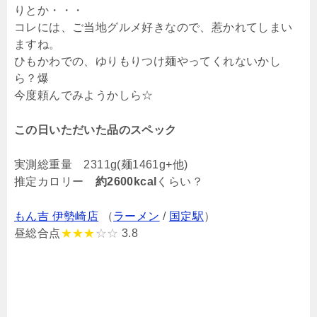
りとか・・・
コレには、ご当地グルメ好きなので、惹かれてしまい
ますね。
ひもかわでの、ゆりもりつけ麺やってくれないかし
ら？爆
今度頼んでみようかしら☆
この日いただいた品のスペック
実測総重量 2311g(麺1461g+他)
推定カロリー
約2600kcal
くらい？
もん吉 伊勢崎店
（
ラーメン
/
国定駅
）
昼総合点
★★★
☆☆
3.8