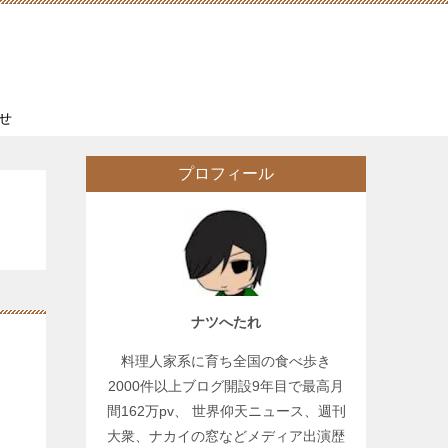
せ
プロフィール
ナツへたれ
料理人家系に育ち全国の食べ歩き
2000件以上ブログ開設9年目で最高月
間162万pv、 世界仰天ニュース、週刊
大衆、ナカイの窓などメディア出演歴