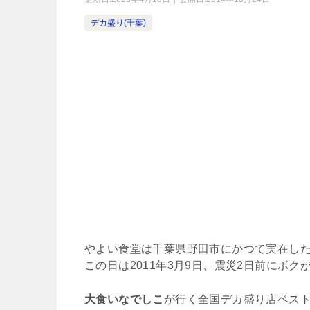
デカ盛り(千葉)
やよい食堂は千葉県野田市にかつて実在し
この日は2011年3月9日、震災2日前にボ
大食いなでしこ
が行く全国デカ盛り店ベスト