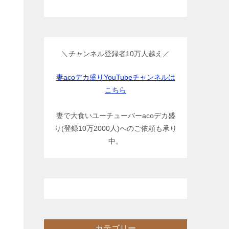
＼チャンネル登録者10万人越え／
妻acoデカ盛りYouTubeチャンネルは
こちら
妻で大食いユーチューバーacoデカ盛
り(登録10万2000人)へのご依頼も承り
中。
カテゴリー