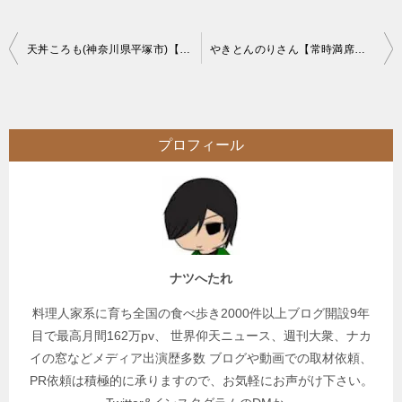
投
天丼ころも(神奈川県平塚市)【大食い】はみ出すデカ盛り風巨大あなご天丼
やきとんのりさん【常時満席】巨大肉塊串の超絶品やきとん店【予約可】
稿
ナ
ビ
プロフィール
ゲ
ー
シ
ョ
ン
ナツへたれ
料理人家系に育ち全国の食べ歩き2000件以上ブログ開設9年
目で最高月間162万pv、 世界仰天ニュース、週刊大衆、ナカ
イの窓などメディア出演歴多数 ブログや動画での取材依頼、
PR依頼は積極的に承りますので、お気軽にお声がけ下さい。