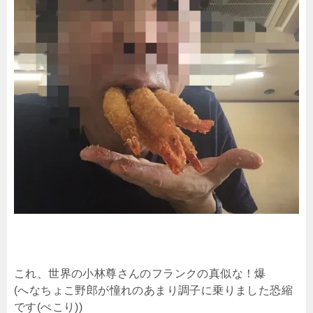
これ、世界の小林尊さんのフランクの真似な！爆
(へなちょこ野郎が憧れのあまり調子に乗りました恐縮
です(ぺこり))