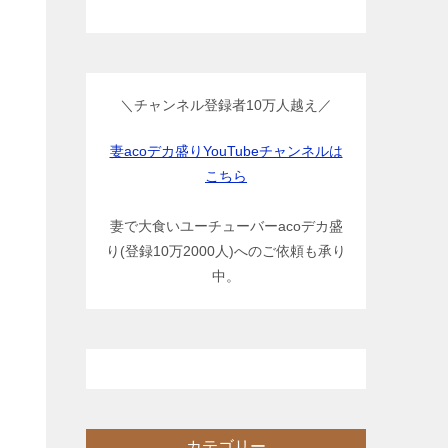
＼チャンネル登録者10万人越え／
妻acoデカ盛りYouTubeチャンネルは
こちら
妻で大食いユーチューバーacoデカ盛
り(登録10万2000人)へのご依頼も承り
中。
カテゴリー