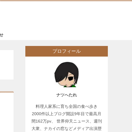
せ
プロフィール
ナツへたれ
料理人家系に育ち全国の食べ歩き
2000件以上ブログ開設9年目で最高月
間162万pv、 世界仰天ニュース、週刊
大衆、ナカイの窓などメディア出演歴