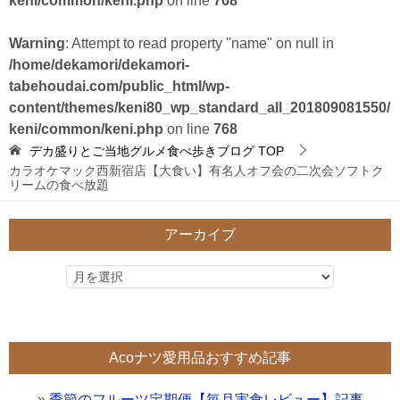
keni/common/keni.php
on line
768
Warning
: Attempt to read property "name" on null in
/home/dekamori/dekamori-
tabehoudai.com/public_html/wp-
content/themes/keni80_wp_standard_all_201809081550/
keni/common/keni.php
on line
768
デカ盛りとご当地グルメ食べ歩きブログ
TOP
カラオケマック西新宿店【大食い】有名人オフ会の二次会ソフトク
リームの食べ放題
アーカイブ
Acoナツ愛用品おすすめ記事
»
季節のフルーツ定期便【毎月実食レビュー】記事