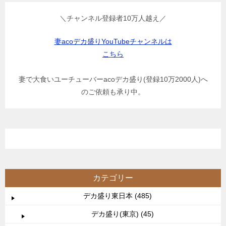
＼チャンネル登録者10万人越え／
妻acoデカ盛りYouTubeチャンネルは
こちら
妻で大食いユーチューバーacoデカ盛り(登録10万2000人)へ
のご依頼も承り中。
カテゴリー
デカ盛り東日本 (485)
デカ盛り(東京) (45)