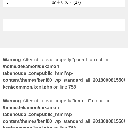
記事リスト (27)
Warning
: Attempt to read property "parent" on null in
/home/dekamori/dekamori-
tabehoudai.com/public_html/wp-
content/themes/keni80_wp_standard_all_201809081550/
keni/common/keni.php
on line
758
Warning
: Attempt to read property "term_id" on null in
/home/dekamori/dekamori-
tabehoudai.com/public_html/wp-
content/themes/keni80_wp_standard_all_201809081550/