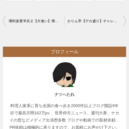
投
薄利多賣半兵ヱ【大食い】帰れま10で気になったたカエル等ネタ食だらけの格安居酒屋
かりん亭【デカ盛り】チャレンジメニューメガ盛りソースかつ丼【サラダバー付】
稿
ナ
ビ
プロフィール
ゲ
ー
シ
ョ
ン
ナツへたれ
料理人家系に育ち全国の食べ歩き2000件以上ブログ開設9年
目で最高月間162万pv、 世界仰天ニュース、週刊大衆、ナカ
イの窓などメディア出演歴多数 ブログや動画での取材依頼、
PR依頼は積極的に承りますので、お気軽にお声がけ下さい。