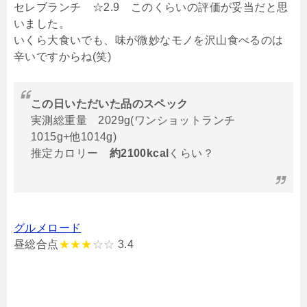
セレブランチ ☆2.9 このくらいの評価が妥当だと思
いました。
いくら大食いでも、味が微妙なモノを沢山食べるのは
辛いですからね(笑)
この日いただいた品のスペック
実測総重量 2029g(ワンショットランチ
1015g+他1014g)
推定カロリー
約2100kcal
くらい？
グルメロード
昼総合点
★★★
☆☆
3.4