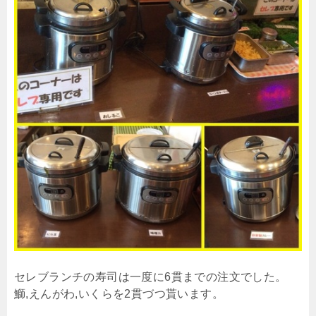
セレブランチの寿司は一度に6貫までの注文でした。
鰤,えんがわ,いくらを2貫づつ貰います。