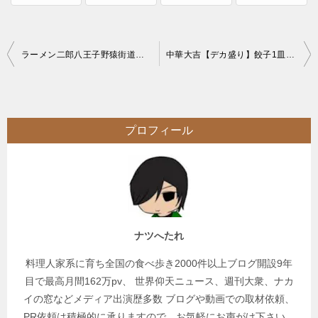
投
ラーメン二郎八王子野猿街道店２【全店比較】二郎ファンに高評価な麺増し対応二郎
中華大吉【デカ盛り】餃子1皿25個入しょうが醤油ラーメン6玉まで無料の大繁盛店
稿
ナ
ビ
プロフィール
ゲ
ー
シ
ョ
ン
ナツへたれ
料理人家系に育ち全国の食べ歩き2000件以上ブログ開設9年
目で最高月間162万pv、 世界仰天ニュース、週刊大衆、ナカ
イの窓などメディア出演歴多数 ブログや動画での取材依頼、
PR依頼は積極的に承りますので、お気軽にお声がけ下さい。