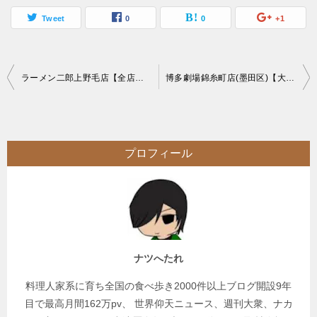
Tweet
0
0
+1
投
ラーメン二郎上野毛店【全店比較】非乳化好きに人気味付き背脂が旨い人気店舗
博多劇場錦糸町店(墨田区)【大食い】会員特典と餃子100個【チャレンジメニュー】
稿
ナ
ビ
プロフィール
ゲ
ー
シ
ョ
ン
ナツへたれ
料理人家系に育ち全国の食べ歩き2000件以上ブログ開設9年
目で最高月間162万pv、 世界仰天ニュース、週刊大衆、ナカ