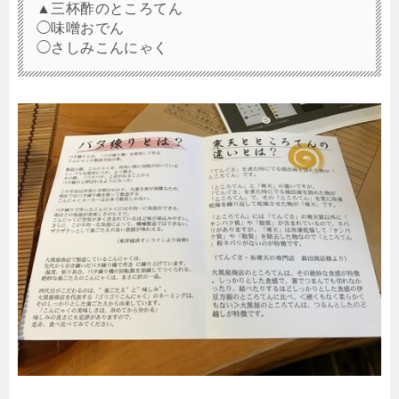
▲三杯酢のところてん
◯味噌おでん
◯さしみこんにゃく