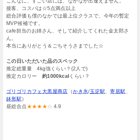
こんなに、すごい店には、なかなか出逢えません。
接客、コスパは☆5点満点以上
総合評価も僕のなかでは最上位クラスで、今年の暫定
MVP候補です。
cafe担当のお姉さん、そして紹介してくれた金太郎さ
ん。
本当にありがとう＆ごちそうさまでした☆
この日いただいた品のスペック
推定総重量 4kg強くらい？(2人で)
推定カロリー
約1000kcal
くらい？
ゴリゴリカフェ大黒屋商店
（
かき氷
/
玉淀駅
、
寄居駅
、
鉢形駅
）
昼総合点
★★★★
☆
4.9