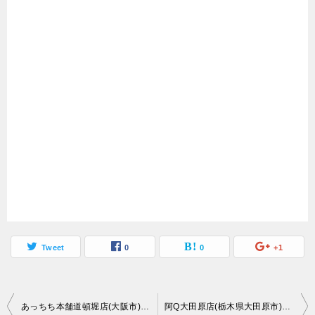
Tweet
0
0
+1
投
あっちち本舗道頓堀店(大阪市)【ご当地グルメ】心斎橋の人気たこ焼き店
阿Q大田原店(栃木県大田原市)【デカ盛り】栃木県を代表するボリューミー店【大食い】