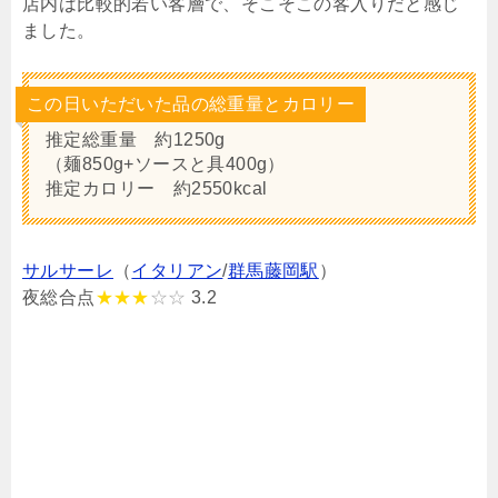
店内は比較的若い客層で、そこそこの客入りだと感じ
ました。
この日いただいた品の総重量とカロリー
推定総重量 約1250g
（麺850g+ソースと具400g）
推定カロリー 約2550kcal
サルサーレ
（
イタリアン
/
群馬藤岡駅
）
夜総合点
★★★
☆☆
3.2