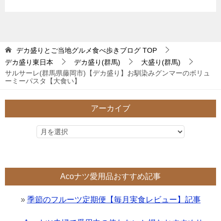
デカ盛りとご当地グルメ食べ歩きブログ
TOP
デカ盛り東日本
デカ盛り(群馬)
大盛り(群馬)
サルサーレ(群馬県藤岡市)【デカ盛り】お馴染みグンマーのボリュ
ーミーパスタ【大食い】
アーカイブ
Acoナツ愛用品おすすめ記事
»
季節のフルーツ定期便【毎月実食レビュー】記事