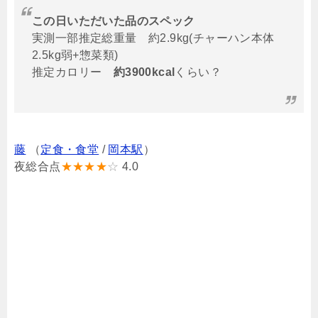
この日いただいた品のスペック
実測一部推定総重量 約2.9kg(チャーハン本体
2.5kg弱+惣菜類)
推定カロリー
約3900kcal
くらい？
藤
（
定食・食堂
/
岡本駅
）
夜総合点
★★★★
☆
4.0