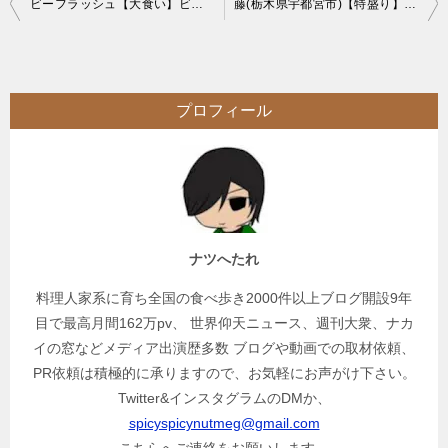
投
ビーフラッシュ【大食い】ビーフシチューやステーキが時間無制限で食べ放題
藤(栃木県宇都宮市)【特盛り】大繁盛デカ盛り店で全メニュー制覇を目指す
稿
ナ
ビ
プロフィール
ゲ
ー
シ
ョ
ン
ナツへたれ
料理人家系に育ち全国の食べ歩き2000件以上ブログ開設9年
目で最高月間162万pv、 世界仰天ニュース、週刊大衆、ナカ
イの窓などメディア出演歴多数 ブログや動画での取材依頼、
PR依頼は積極的に承りますので、お気軽にお声がけ下さい。
Twitter&インスタグラムのDMか、
spicyspicynutmeg@gmail.com
こちらへご連絡をお願いします。