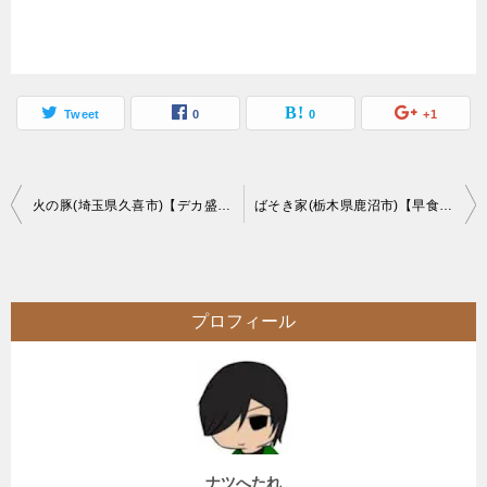
Tweet
0
0
+1
投
火の豚(埼玉県久喜市)【デカ盛り】二郎と中本をフュージョンさせた第2回すり鉢オフ会4名で16kg
ばそき家(栃木県鹿沼市)【早食い】10分以内完食で無料のデカ盛り焼きそばに挑戦【大食い】
稿
ナ
ビ
プロフィール
ゲ
ー
シ
ョ
ン
ナツへたれ