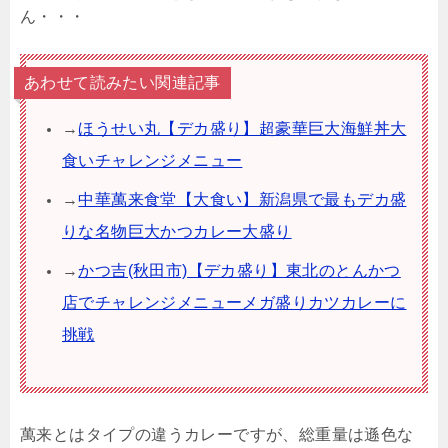
ん・・・
あわせて読みたい関連記事
→
ほうせい丸【デカ盛り】超豪華巨大海鮮丼大
食いチャレンジメニュー
→
中華萬来食堂【大食い】新潟県で最もデカ盛
りな名物巨大かつカレー大盛り
→
かつ吉(秋田市)【デカ盛り】東北のとんかつ
店でチャレンジメニューメガ盛りカツカレーに
挑戦
萬来とはタイプの違うカレーですが、総重量は遜色な