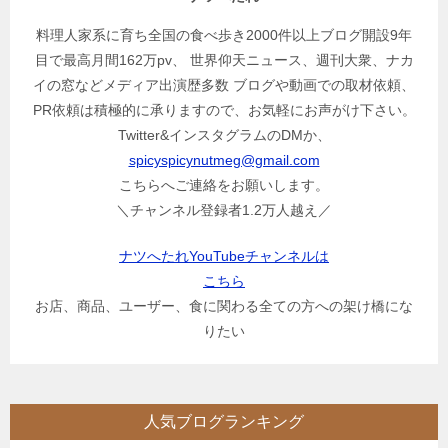
料理人家系に育ち全国の食べ歩き2000件以上ブログ開設9年
目で最高月間162万pv、 世界仰天ニュース、週刊大衆、ナカ
イの窓などメディア出演歴多数 ブログや動画での取材依頼、
PR依頼は積極的に承りますので、お気軽にお声がけ下さい。
Twitter&インスタグラムのDMか、
spicyspicynutmeg@gmail.com
こちらへご連絡をお願いします。
＼チャンネル登録者1.2万人越え／
ナツへたれYouTubeチャンネルは
こちら
お店、商品、ユーザー、食に関わる全ての方への架け橋にな
りたい
人気ブログランキング