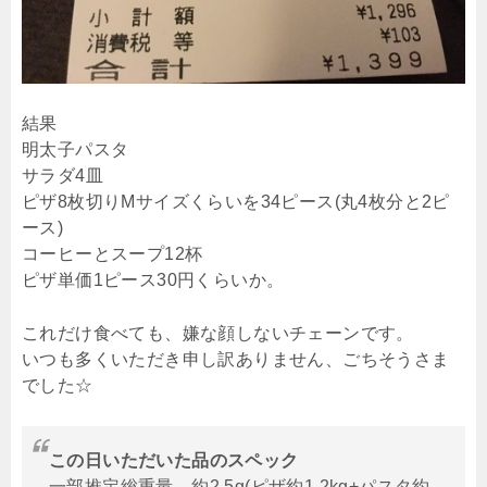
結果
明太子パスタ
サラダ4皿
ピザ8枚切りMサイズくらいを34ピース(丸4枚分と2ピ
ース)
コーヒーとスープ12杯
ピザ単価1ピース30円くらいか。
これだけ食べても、嫌な顔しないチェーンです。
いつも多くいただき申し訳ありません、ごちそうさま
でした☆
この日いただいた品のスペック
一部推定総重量 約2.5g(ピザ約1.2kg+パスタ約