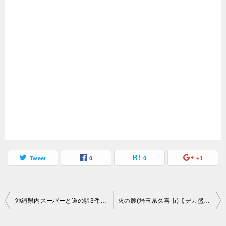
Tweet
0
0
+1
投
沖縄県内スーパーと道の駅3件(沖縄県那覇市名護市国頭村)【ご当地グルメ】地元沖縄名物を味見がてらにおみやげも買いました
火の豚(埼玉県久喜市)【デカ盛り】二郎と中本をフュージョンさせた第2回すり鉢オフ会4名で16kg
稿