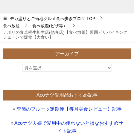
デカ盛りとご当地グルメ食べ歩きブログ
TOP
食べ放題
食べ放題(ピザ等）
ナポリの食卓桐生相生店(他各店)【食べ放題】巡回ピザバイキング
チェーンで爆食【大食い】
アーカイブ
Acoナツ愛用品おすすめ記事
»
季節のフルーツ定期便【毎月実食レビュー】記事
»
Acoナツ夫婦で愛用中の使わないと損なおすすめサ
イト記事