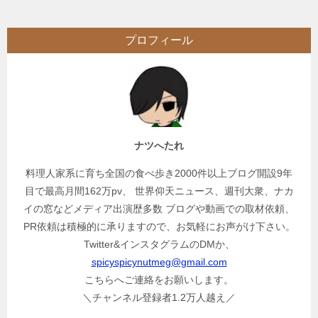
ナ
ビ
プロフィール
ゲ
ー
シ
ョ
ン
ナツへたれ
料理人家系に育ち全国の食べ歩き2000件以上ブログ開設9年
目で最高月間162万pv、 世界仰天ニュース、週刊大衆、ナカ
イの窓などメディア出演歴多数 ブログや動画での取材依頼、
PR依頼は積極的に承りますので、お気軽にお声がけ下さい。
Twitter&インスタグラムのDMか、
spicyspicynutmeg@gmail.com
こちらへご連絡をお願いします。
＼チャンネル登録者1.2万人越え／