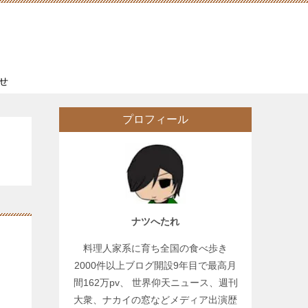
せ
プロフィール
ナツへたれ
料理人家系に育ち全国の食べ歩き
2000件以上ブログ開設9年目で最高月
間162万pv、 世界仰天ニュース、週刊
大衆、ナカイの窓などメディア出演歴