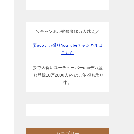
＼チャンネル登録者10万人越え／
妻acoデカ盛りYouTubeチャンネルは
こちら
妻で大食いユーチューバーacoデカ盛
り(登録10万2000人)へのご依頼も承り
中。
カテゴリー