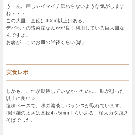
うーん。画じゃイマイチ伝わらないような気がします
ね・・・
この大皿、直径は40cm以上はある、
デパ地下の惣菜屋なんかが良く利用している巨大皿な
んですよ。
お箸が、このお皿の半径くらい(爆）
実食レポ
しかも、これが期待していなかったのに、味が思った
以上に良い☆
塩味ベースで、味の濃淡もバランスが取れています。
揚げ麺の太さは直径4～5mmくらいある、極太カタ焼き
そばでした。