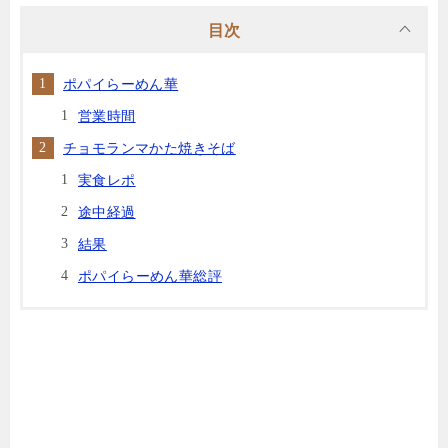
目次
ポパイらーめん華
営業時間
チョモランマかた焼きそば
実食レポ
途中経過
結果
ポパイらーめん華総評