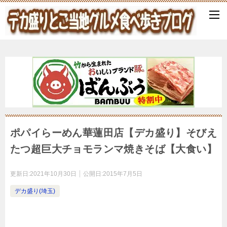
ポパイらーめん華蓮田店【デカ盛り】そびえ
たつ超巨大チョモランマ焼きそば【大食い】
更新日:
2021年10月30日
公開日:
2015年7月5日
デカ盛り(埼玉)