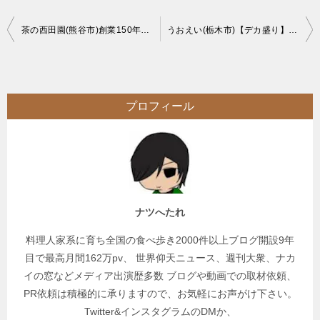
投
茶の西田園(熊谷市)創業150年の老舗茶屋ほうじティラミス雪くま(かき氷)は絶品
うおえい(栃木市)【デカ盛り】いつも驚かされるボリューミー大繁盛店
稿
ナ
ビ
プロフィール
ゲ
ー
シ
ョ
ン
ナツへたれ
料理人家系に育ち全国の食べ歩き2000件以上ブログ開設9年
目で最高月間162万pv、 世界仰天ニュース、週刊大衆、ナカ
イの窓などメディア出演歴多数 ブログや動画での取材依頼、
PR依頼は積極的に承りますので、お気軽にお声がけ下さい。
Twitter&インスタグラムのDMか、