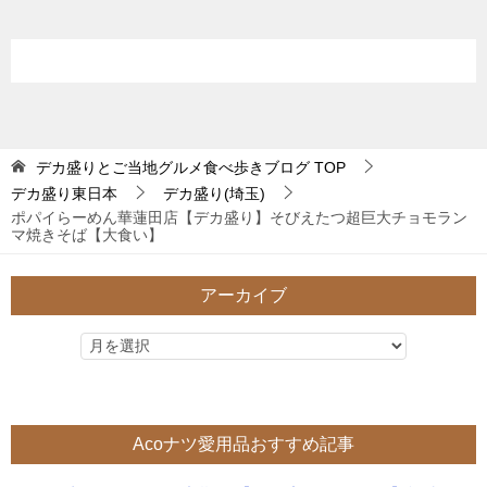
デカ盛りとご当地グルメ食べ歩きブログ
TOP
デカ盛り東日本
デカ盛り(埼玉)
ポパイらーめん華蓮田店【デカ盛り】そびえたつ超巨大チョモラン
マ焼きそば【大食い】
アーカイブ
Acoナツ愛用品おすすめ記事