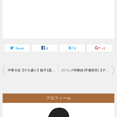
Tweet
0
0
+1
投
中華大吉【デカ盛り】餃子1皿25個入しょうが醤油ラーメン6玉まで無料の大繁盛店
ジパング軒駒生(宇都宮市)【デカ盛り】総重量約10kgの二郎系トリプルツリー爆食
稿
ナ
ビ
プロフィール
ゲ
ー