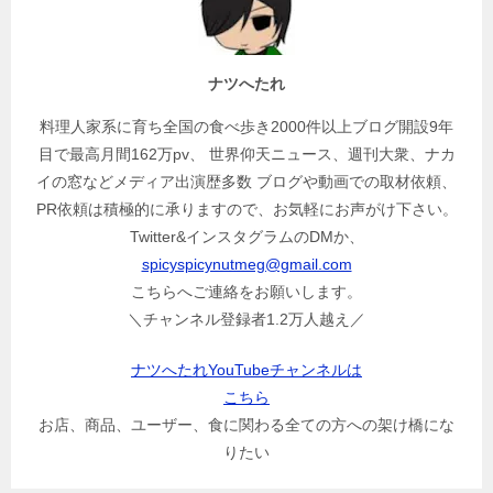
シ
ョ
ン
ナツへたれ
料理人家系に育ち全国の食べ歩き2000件以上ブログ開設9年
目で最高月間162万pv、 世界仰天ニュース、週刊大衆、ナカ
イの窓などメディア出演歴多数 ブログや動画での取材依頼、
PR依頼は積極的に承りますので、お気軽にお声がけ下さい。
Twitter&インスタグラムのDMか、
spicyspicynutmeg@gmail.com
こちらへご連絡をお願いします。
＼チャンネル登録者1.2万人越え／
ナツへたれYouTubeチャンネルは
こちら
お店、商品、ユーザー、食に関わる全ての方への架け橋にな
りたい