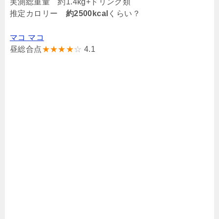
実測総重量 約1.4kg+ドリンク類
推定カロリー
約2500kcal
くらい？
マコ マコ
昼総合点
★★★★
☆
4.1