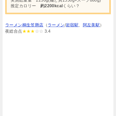
実測総重量 2230g(麺と具1550g+スープ680g)
推定カロリー
約2200kcal
くらい？
ラーメン桐生笠懸店
（
ラーメン
/
岩宿駅
、
阿左美駅
）
夜総合点
★★★
☆☆
3.4