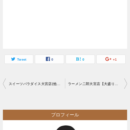
Tweet
0
0
+1
投
スイーツパラダイス大宮店(他各店)【食べ放題】男4人スイパラで大食い【ケーキバイキング】
ラーメン二郎大宮店【大盛り】ラーメン二郎唯一のお土産油そばを自宅で調理してみて実食
稿
ナ
ビ
プロフィール
ゲ
ー