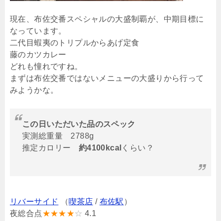
現在、布佐交番スペシャルの大盛制覇が、中期目標に
なっています。
二代目蝦夷のトリプルからあげ定食
藤のカツカレー
どれも憧れですね。
まずは布佐交番ではないメニューの大盛りから行って
みようかな。
この日いただいた品のスペック
実測総重量 2788g
推定カロリー
約4100kcal
くらい？
リバーサイド
（
喫茶店
/
布佐駅
）
夜総合点
★★★★
☆
4.1