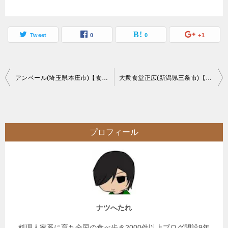
Tweet
0
0
+1
投
アンベール(埼玉県本庄市)【食べ放題】インドカレーの土日ランチバイキング【大食い】
大衆食堂正広(新潟県三条市)【ご当地グルメ】新潟5大ラーメンの一つ三条カレーラーメンの有名店【大食い連食】
稿
ナ
ビ
プロフィール
ゲ
ー
シ
ョ
ン
ナツへたれ
料理人家系に育ち全国の食べ歩き2000件以上ブログ開設9年