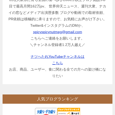
目で最高月間162万pv、 世界仰天ニュース、週刊大衆、ナカ
イの窓などメディア出演歴多数 ブログや動画での取材依頼、
PR依頼は積極的に承りますので、お気軽にお声がけ下さい。
Twitter&インスタグラムのDMか、
spicyspicynutmeg@gmail.com
こちらへご連絡をお願いします。
＼チャンネル登録者1.2万人越え／
ナツへたれYouTubeチャンネルは
こちら
お店、商品、ユーザー、食に関わる全ての方への架け橋にな
りたい
人気ブログランキング