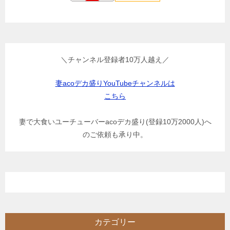
＼チャンネル登録者10万人越え／
妻acoデカ盛りYouTubeチャンネルは
こちら
妻で大食いユーチューバーacoデカ盛り(登録10万2000人)へ
のご依頼も承り中。
カテゴリー