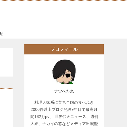
せ
プロフィール
ナツへたれ
料理人家系に育ち全国の食べ歩き
2000件以上ブログ開設9年目で最高月
間162万pv、 世界仰天ニュース、週刊
大衆、ナカイの窓などメディア出演歴