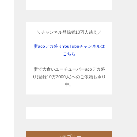
＼チャンネル登録者10万人越え／
妻acoデカ盛りYouTubeチャンネルは
こちら
妻で大食いユーチューバーacoデカ盛
り(登録10万2000人)へのご依頼も承り
中。
カテゴリー