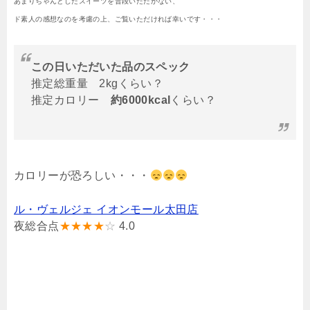
あまりちゃんとしたスイーツを普段いただかない、
ド素人の感想なのを考慮の上、ご覧いただければ幸いです・・・
この日いただいた品のスペック
推定総重量 2kgくらい？
推定カロリー
約6000kcal
くらい？
カロリーが恐ろしい・・・
ル・ヴェルジェ イオンモール太田店
夜総合点
★★★★
☆
4.0