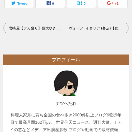
Tweet
0
0
+1
投
岩崎屋【デカ盛り】巨大やきそばギャル曽根盛り特に名はない【大食いチャレンジ】
ヴォーノ･イタリア (各店)【食べ放題】時間無制限のオーダーバイキングで大食い
稿
ナ
ビ
プロフィール
ゲ
ー
シ
ョ
ン
ナツへたれ
料理人家系に育ち全国の食べ歩き2000件以上ブログ開設9年
目で最高月間162万pv、 世界仰天ニュース、週刊大衆、ナカ
イの窓などメディア出演歴多数 ブログや動画での取材依頼、