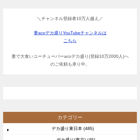
＼チャンネル登録者10万人越え／
妻acoデカ盛りYouTubeチャンネルは
こちら
妻で大食いユーチューバーacoデカ盛り(登録10万2000人)へ
のご依頼も承り中。
カテゴリー
デカ盛り東日本 (485)
デカ盛り(東京) (45)