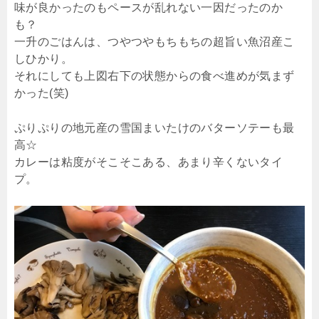
味が良かったのもペースが乱れない一因だったのか
も？
一升のごはんは、つやつやもちもちの超旨い魚沼産こ
しひかり。
それにしても上図右下の状態からの食べ進めが気まず
かった(笑)
ぷりぷりの地元産の雪国まいたけのバターソテーも最
高☆
カレーは粘度がそこそこある、あまり辛くないタイ
プ。