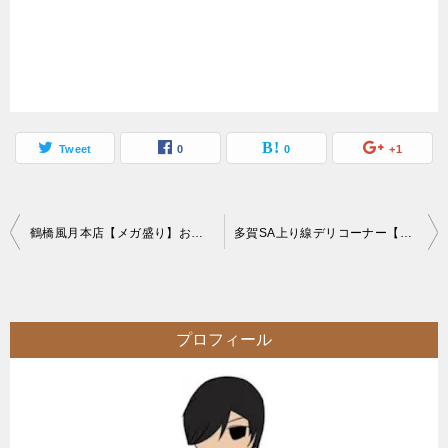
Tweet
0
0
+1
投
鶴橋風月本店【メガ盛り】お得な大盛りメニュー旨い大阪のお好み焼きチェーン
多賀SA上り線デリコーナー【大食い】高速SAのメガ盛りコーナー巨大デカ盛りメロンパン
稿
ナ
ビ
プロフィール
ゲ
ー
シ