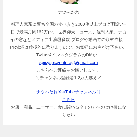
ョ
ン
ナツへたれ
料理人家系に育ち全国の食べ歩き2000件以上ブログ開設9年
目で最高月間162万pv、 世界仰天ニュース、週刊大衆、ナカ
イの窓などメディア出演歴多数 ブログや動画での取材依頼、
PR依頼は積極的に承りますので、お気軽にお声がけ下さい。
Twitter&インスタグラムのDMか、
spicyspicynutmeg@gmail.com
こちらへご連絡をお願いします。
＼チャンネル登録者1.2万人越え／
ナツへたれYouTubeチャンネルは
こちら
お店、商品、ユーザー、食に関わる全ての方への架け橋にな
りたい