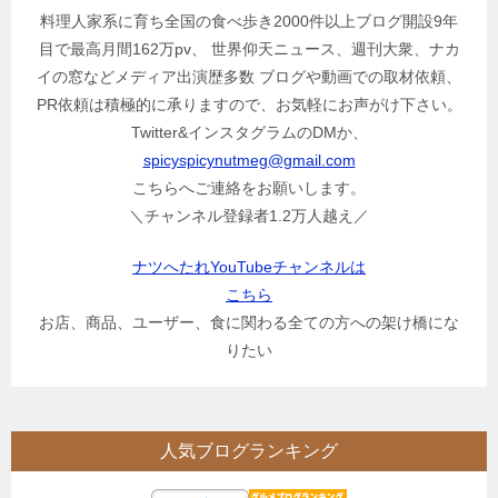
料理人家系に育ち全国の食べ歩き2000件以上ブログ開設9年
目で最高月間162万pv、 世界仰天ニュース、週刊大衆、ナカ
イの窓などメディア出演歴多数 ブログや動画での取材依頼、
PR依頼は積極的に承りますので、お気軽にお声がけ下さい。
Twitter&インスタグラムのDMか、
spicyspicynutmeg@gmail.com
こちらへご連絡をお願いします。
＼チャンネル登録者1.2万人越え／
ナツへたれYouTubeチャンネルは
こちら
お店、商品、ユーザー、食に関わる全ての方への架け橋にな
りたい
人気ブログランキング