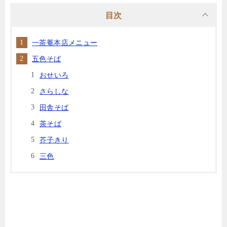
目次
一茶菴本店メニュー
五色そば
おせいろ
さらしな
田舎そば
茶そば
芥子きり
三色