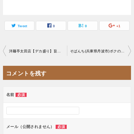
Tweet
0
0
+1
投
洋麺亭太田店【デカ盛り】旨い！安い！多い！群馬に根付くお手軽パスタチェーン店
そばんち(兵庫県丹波市)ボクの食べログ評価暫定1位のお店
稿
ナ
コメントを残す
ビ
ゲ
名前
必須
ー
シ
ョ
ン
メール（公開されません）
必須