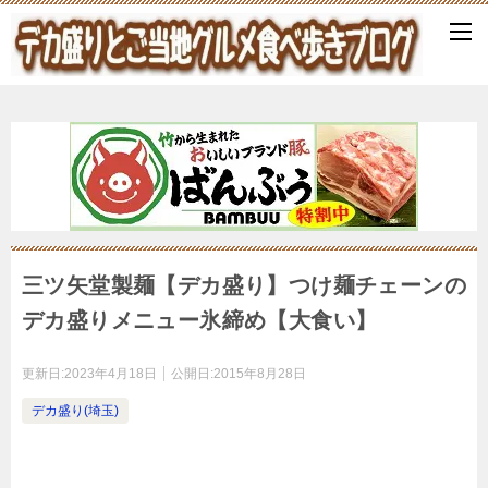
三ツ矢堂製麺【デカ盛り】つけ麺チェーンの
デカ盛りメニュー氷締め【大食い】
更新日:
2023年4月18日
公開日:
2015年8月28日
デカ盛り(埼玉)