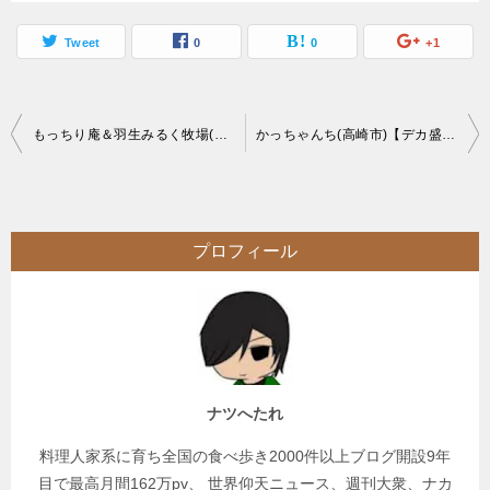
Tweet
0
0
+1
投
もっちり庵＆羽生みるく牧場(羽生市)デカ盛りソフトクリームと絶品かき氷
かっちゃんち(高崎市)【デカ盛り】一昔前なら刺身でいただけた鮮度抜群の肉がウリ人気店
稿
ナ
ビ
プロフィール
ゲ
ー
シ
ョ
ン
ナツへたれ
料理人家系に育ち全国の食べ歩き2000件以上ブログ開設9年
目で最高月間162万pv、 世界仰天ニュース、週刊大衆、ナカ