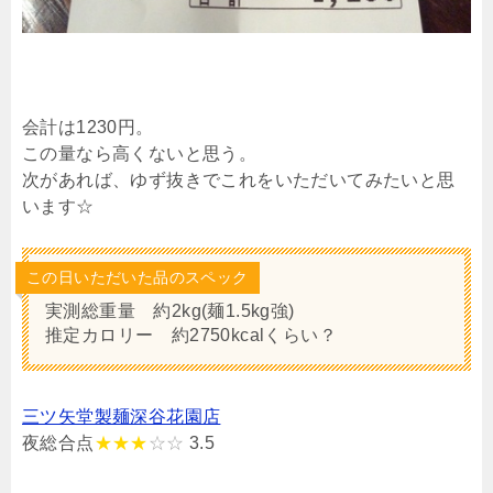
会計は1230円。
この量なら高くないと思う。
次があれば、ゆず抜きでこれをいただいてみたいと思
います☆
この日いただいた品のスペック
実測総重量 約2kg(麺1.5kg強)
推定カロリー 約2750kcalくらい？
三ツ矢堂製麺深谷花園店
夜総合点
★★★
☆☆
3.5