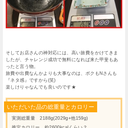
そしてお店さんの神対応には、高い旅費をかけてきま
したが、チャレンジ成功で無料になれば来た甲斐もあ
ったと言う物。
旅費や出費なんかよりも大事なのは、ボクもNさんも
『ネタ感』ですから(笑)
楽しけりゃなんでも良いのです★
いただいた品の総重量とカロリー
実測総重量 2188g(2029g+他159g)
推定カロリー 約2600kcalくらい？