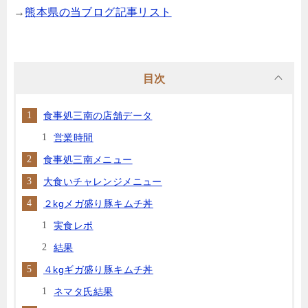
→
熊本県の当ブログ記事リスト
目次
食事処三南の店舗データ
営業時間
食事処三南メニュー
大食いチャレンジメニュー
２kgメガ盛り豚キムチ丼
実食レポ
結果
４kgギガ盛り豚キムチ丼
ネマタ氏結果