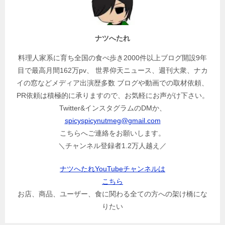
シ
ョ
ン
ナツへたれ
料理人家系に育ち全国の食べ歩き2000件以上ブログ開設9年
目で最高月間162万pv、 世界仰天ニュース、週刊大衆、ナカ
イの窓などメディア出演歴多数 ブログや動画での取材依頼、
PR依頼は積極的に承りますので、お気軽にお声がけ下さい。
Twitter&インスタグラムのDMか、
spicyspicynutmeg@gmail.com
こちらへご連絡をお願いします。
＼チャンネル登録者1.2万人越え／
ナツへたれYouTubeチャンネルは
こちら
お店、商品、ユーザー、食に関わる全ての方への架け橋にな
りたい