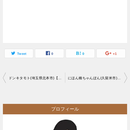
Tweet
0
0
+1
投
ドンキタモト(埼玉県北本市)【デカ盛り】前回に引き続き更なる愛情盛り【大食い】
にほん橋ちゃんぽん(久留米市)【大食い】デカ盛りの後は久留米地域密着人気店
稿
ナ
ビ
プロフィール
ゲ
ー