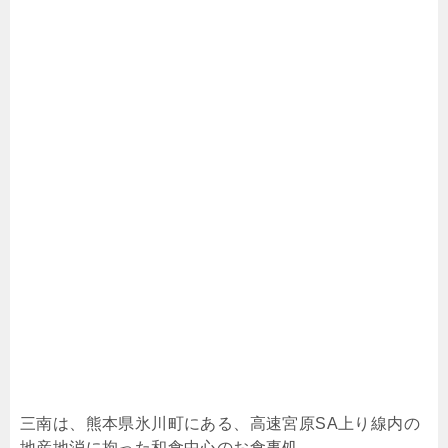
三南は、熊本県氷川町にある、高速宮原SA上り線内の
地産地消に拘った和食中心のお食事処。