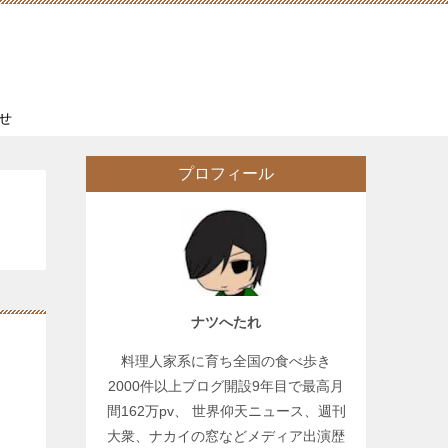
せ
プロフィール
ナツへたれ
料理人家系に育ち全国の食べ歩き
2000件以上ブログ開設9年目で最高月
間162万pv、 世界仰天ニュース、週刊
大衆、ナカイの窓などメディア出演歴