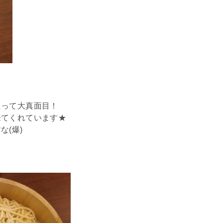
たって大真面目！
来てくれています★
(爆)