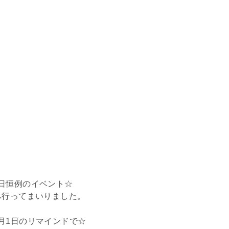
日恒例のイベント☆
へ行ってまいりました。
月1日のリマインドで☆