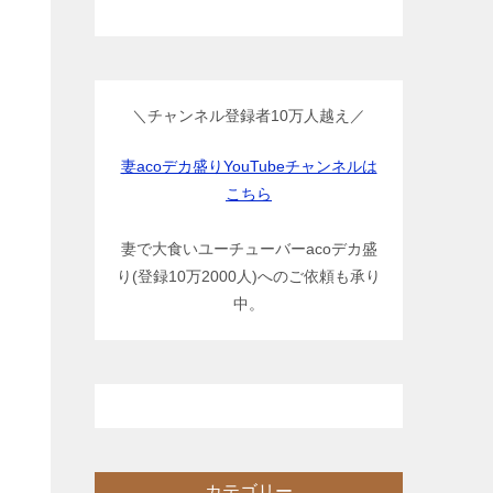
＼チャンネル登録者10万人越え／
妻acoデカ盛りYouTubeチャンネルは
こちら
妻で大食いユーチューバーacoデカ盛
り(登録10万2000人)へのご依頼も承り
中。
カテゴリー