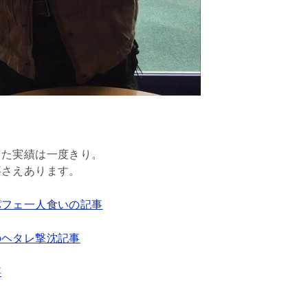
った実績は一度きり。
事さえあります。
パフェ一人食いの記事
のヘタレ撃沈記事
事