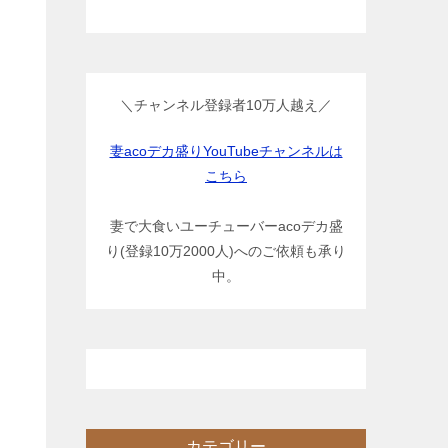
＼チャンネル登録者10万人越え／
妻acoデカ盛りYouTubeチャンネルは
こちら
妻で大食いユーチューバーacoデカ盛
り(登録10万2000人)へのご依頼も承り
中。
カテゴリー