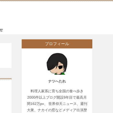
せ
プロフィール
ナツへたれ
料理人家系に育ち全国の食べ歩き
2000件以上ブログ開設9年目で最高月
間162万pv、 世界仰天ニュース、週刊
大衆、ナカイの窓などメディア出演歴