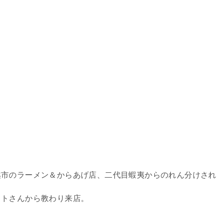
越市のラーメン＆からあげ店、二代目蝦夷からのれん分けされ
イトさんから教わり来店。