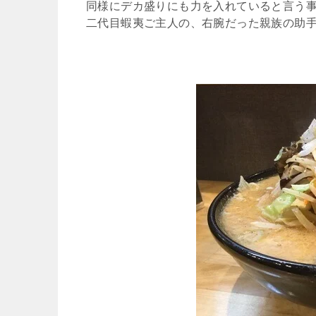
同様にデカ盛りにも力を入れていると言う
二代目蝦夷ご主人の、右腕だった親族の助