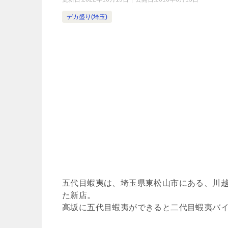
デカ盛り(埼玉)
五代目蝦夷は、埼玉県東松山市にある、川
た新店。
高坂に五代目蝦夷ができると二代目蝦夷バ