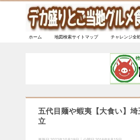
ホーム
地図検索サイトマップ
チャレンジ全
五代目麺や蝦夷【大食い】埼
立
更新日:
2022年10月19日
公開日:
2016年6月15日