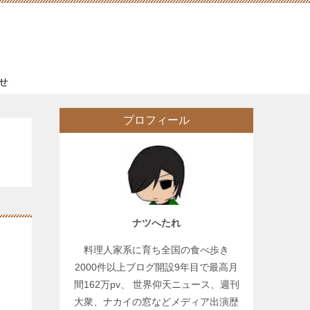
せ
プロフィール
ナツへたれ
料理人家系に育ち全国の食べ歩き
2000件以上ブログ開設9年目で最高月
間162万pv、 世界仰天ニュース、週刊
大衆、ナカイの窓などメディア出演歴