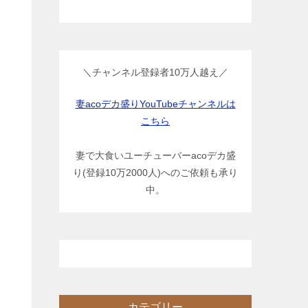
＼チャンネル登録者10万人越え／
妻acoデカ盛りYouTubeチャンネルは
こちら
妻で大食いユーチューバーacoデカ盛
り(登録10万2000人)へのご依頼も承り
中。
カテゴリー