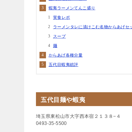
蝦夷ラーメンてんこ盛り
実食レポ
ラーメンタレに漬けこむ名物からあげセ
スープ
麺
からあげ各種分量
五代目蝦夷総評
五代目麺や蝦夷
埼玉県東松山市大字西本宿２１３８−４
0493-35-5500