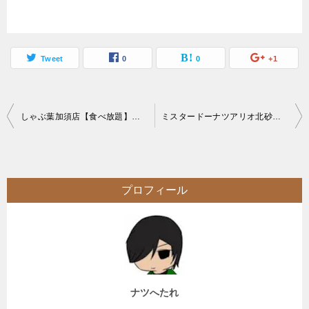
Tweet
0
0
+1
投
しゃぶ葉加須店【食べ放題】しゃぶしゃぶバイキングのミニオフ会で創作アレンジ
ミスタードーナツアリオ北砂店【スイーツ】ソフトバンクユーザーミスドの大行列【無料】
稿
ナ
ビ
プロフィール
ゲ
ー
シ
ョ
ン
ナツへたれ