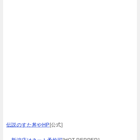
伝説のすた丼やHP
[公式]