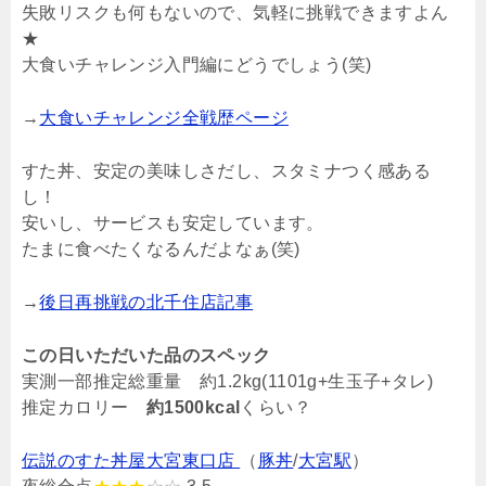
失敗リスクも何もないので、気軽に挑戦できますよん
★
大食いチャレンジ入門編にどうでしょう(笑)
→
大食いチャレンジ全戦歴ページ
すた丼、安定の美味しさだし、スタミナつく感ある
し！
安いし、サービスも安定しています。
たまに食べたくなるんだよなぁ(笑)
→
後日再挑戦の北千住店記事
この日いただいた品のスペック
実測一部推定総重量 約1.2kg(1101g+生玉子+タレ)
推定カロリー
約1500kcal
くらい？
伝説のすた丼屋大宮東口店
（
豚丼
/
大宮駅
）