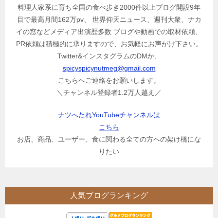
料理人家系に育ち全国の食べ歩き2000件以上ブログ開設9年
目で最高月間162万pv、 世界仰天ニュース、週刊大衆、ナカ
イの窓などメディア出演歴多数 ブログや動画での取材依頼、
PR依頼は積極的に承りますので、お気軽にお声がけ下さい。
Twitter&インスタグラムのDMか、
spicyspicynutmeg@gmail.com
こちらへご連絡をお願いします。
＼チャンネル登録者1.2万人越え／
ナツへたれYouTubeチャンネルは
こちら
お店、商品、ユーザー、食に関わる全ての方への架け橋にな
りたい
人気ブログランキング