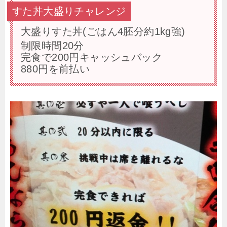
すた丼大盛りチャレンジ
大盛りすた丼(ごはん4胚分約1kg強)
制限時間20分
完食で200円キャッシュバック
880円を前払い