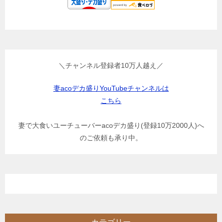
＼チャンネル登録者10万人越え／
妻acoデカ盛りYouTubeチャンネルは
こちら
妻で大食いユーチューバーacoデカ盛り(登録10万2000人)へ
のご依頼も承り中。