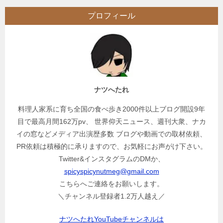
ビ
プロフィール
ゲ
ー
シ
ョ
ン
ナツへたれ
料理人家系に育ち全国の食べ歩き2000件以上ブログ開設9年
目で最高月間162万pv、 世界仰天ニュース、週刊大衆、ナカ
イの窓などメディア出演歴多数 ブログや動画での取材依頼、
PR依頼は積極的に承りますので、お気軽にお声がけ下さい。
Twitter&インスタグラムのDMか、
spicyspicynutmeg@gmail.com
こちらへご連絡をお願いします。
＼チャンネル登録者1.2万人越え／
ナツへたれYouTubeチャンネルは