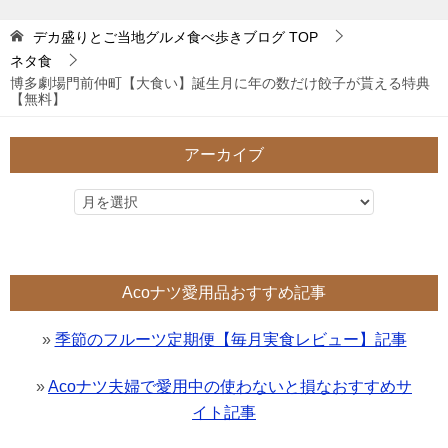
デカ盛りとご当地グルメ食べ歩きブログ
TOP
ネタ食
博多劇場門前仲町【大食い】誕生月に年の数だけ餃子が貰える特典
【無料】
アーカイブ
Acoナツ愛用品おすすめ記事
»
季節のフルーツ定期便【毎月実食レビュー】記事
»
Acoナツ夫婦で愛用中の使わないと損なおすすめサ
イト記事