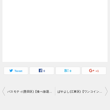
Tweet
0
0
+1
投
バスモティ(墨田区)【食べ放題】ホットペッパーお食事券でインドカレーバイキング
ぱやよし(江東区)【ワンコイン】江東区の隠れご当地グルメ純レバ丼が格安な穴場
稿
ナ