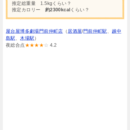
推定総重量 1.5kgくらい？
推定カロリー
約2300kcal
くらい？
屋台屋博多劇場門前仲町店
（
居酒屋
/
門前仲町駅
、
越中
島駅
、
木場駅
）
夜総合点
★★★★
☆
4.2