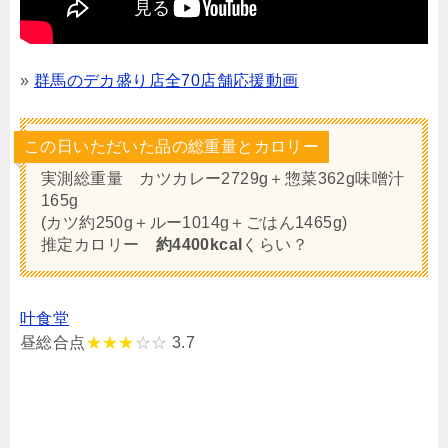
»
群馬のデカ盛り店全70店舗応援動画
この日いただいた品の総重量とカロリー
実測総重量 カツカレー2729g＋惣菜362g味噌汁
165g
(カツ約250g＋ルー1014g＋ごはん1465g)
推定カロリー
約4400kcal
くらい？
叶食堂
昼総合点
★★★
☆☆
3.7