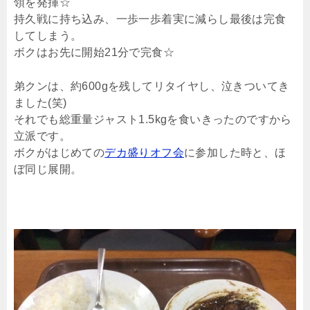
領を発揮☆
持久戦に持ち込み、一歩一歩着実に減らし最後は完食
してしまう。
ボクはお先に開始21分で完食☆
弟クンは、約600gを残してリタイヤし、泣きついてき
ました(笑)
それでも総重量ジャスト1.5kgを食いきったのですから
立派です。
ボクがはじめての
デカ盛りオフ会
に参加した時と、ほ
ぼ同じ展開。