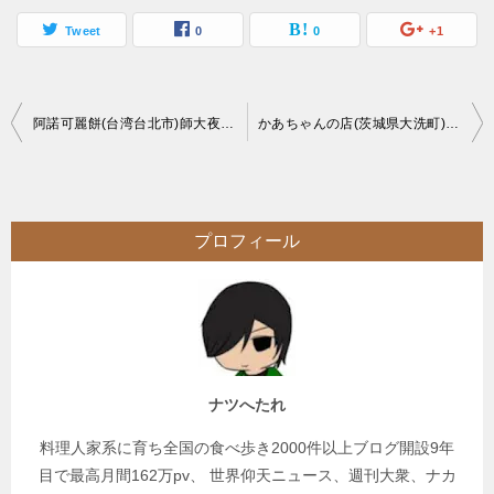
Tweet
0
0
+1
投
阿諾可麗餅(台湾台北市)師大夜市のデカ盛りバリバリクレープ
かあちゃんの店(茨城県大洗町)水揚げ直後の鮮度抜群生しらす丼を連食
稿
ナ
ビ
プロフィール
ゲ
ー
シ
ョ
ン
ナツへたれ
料理人家系に育ち全国の食べ歩き2000件以上ブログ開設9年
目で最高月間162万pv、 世界仰天ニュース、週刊大衆、ナカ