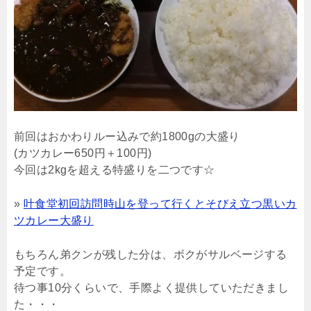
前回はおかわりルー込みで約1800gの大盛り
(カツカレー650円＋100円)
今回は2kgを超える特盛りを二つです☆
»
叶食堂初回訪問時山を登って行くとそびえ立つ黒いカ
ツカレー大盛り
もちろん弟クンが残した分は、ボクがサルベージする
予定です。
待つ事10分くらいで、手際よく提供していただきまし
た・・・