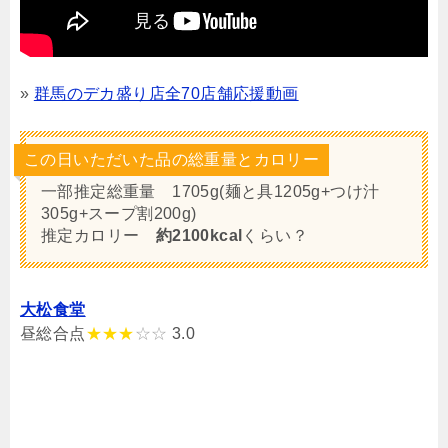
»
群馬のデカ盛り店全70店舗応援動画
この日いただいた品の総重量とカロリー
一部推定総重量 1705g(麺と具1205g+つけ汁
305g+スープ割200g)
推定カロリー
約2100kcal
くらい？
大松食堂
昼総合点
★★★
☆☆
3.0