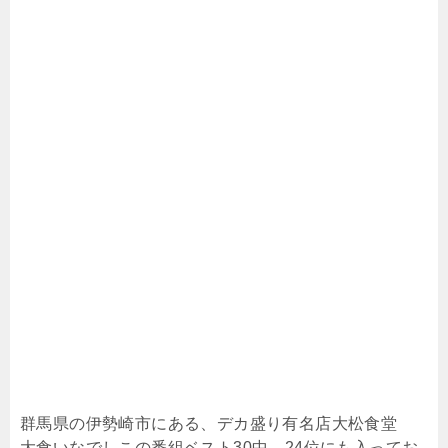
群馬県の伊勢崎市にある、デカ盛り有名店大松食堂
大食いなでしこの番組ベスト30中、24位にも入ってお