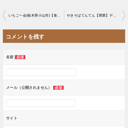
投
いちご一会(栃木県小山市)【食べ放題】話題性抜群の苺ビュッフェ【スイーツ】
やきそばてんてん【閉業】デカ盛り焼きそば春日部爆食オフ会
稿
ナ
コメントを残す
ビ
ゲ
名前
必須
ー
シ
ョ
ン
メール（公開されません）
必須
サイト