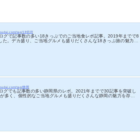
ehoudai.com/tag/18切符
ブログで記事数の多い18きっぷでのご当地食レポ記事。2019年までで8
した。デカ盛り、ご当地グルメも盛りだくさんな18きっぷ旅の魅力を
ください。
ehoudai.com/tag/静岡
当ブログでも記事数の多い静岡県のレポ。2021年までで30記事を突破し
りが多く、個性的なご当地グルメも盛りだくさんな静岡の魅力を存分
さい。