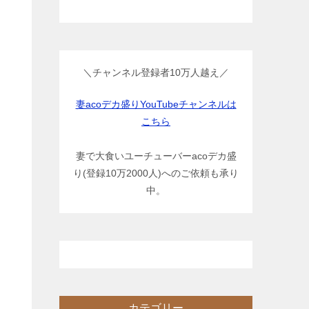
＼チャンネル登録者10万人越え／
妻acoデカ盛りYouTubeチャンネルは
こちら
妻で大食いユーチューバーacoデカ盛
り(登録10万2000人)へのご依頼も承り
中。
カテゴリー