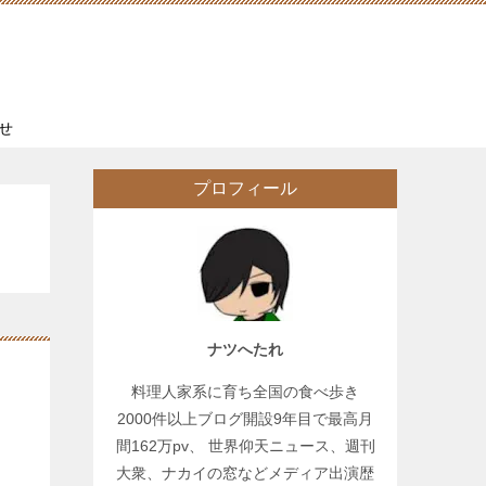
せ
プロフィール
ナツへたれ
料理人家系に育ち全国の食べ歩き
2000件以上ブログ開設9年目で最高月
間162万pv、 世界仰天ニュース、週刊
大衆、ナカイの窓などメディア出演歴