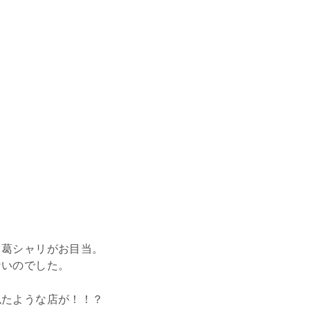
ツ葛シャリがお目当。
ないのでした。
似たような店が！！？