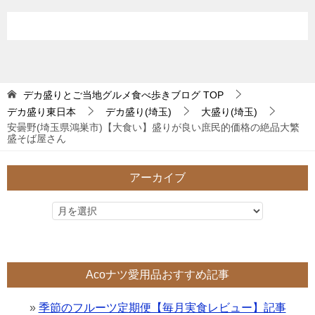
デカ盛りとご当地グルメ食べ歩きブログ
TOP
デカ盛り東日本
デカ盛り(埼玉)
大盛り(埼玉)
安曇野(埼玉県鴻巣市)【大食い】盛りが良い庶民的価格の絶品大繁
盛そば屋さん
アーカイブ
Acoナツ愛用品おすすめ記事
»
季節のフルーツ定期便【毎月実食レビュー】記事