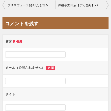
投
プリマヴェーラ(さいたま市＆群馬県太田市)ブラジリアンBBQシュラスコの名店
洋麺亭太田店【デカ盛り】パスタ県群馬はボリューミーなパスタ店が多い【大食い】
稿
ナ
コメントを残す
ビ
ゲ
名前
必須
ー
シ
ョ
ン
メール（公開されません）
必須
サイト