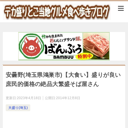
安曇野(埼玉県鴻巣市)【大食い】盛りが良い
庶民的価格の絶品大繁盛そば屋さん
更新日:
2023年4月18日
公開日:
2014年12月8日
大盛り(埼玉)