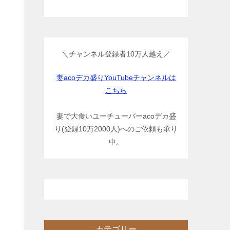
＼チャンネル登録者10万人越え／
妻acoデカ盛りYouTubeチャンネルは
こちら
妻で大食いユーチューバーacoデカ盛
り(登録10万2000人)へのご依頼も承り
中。
カテゴリー