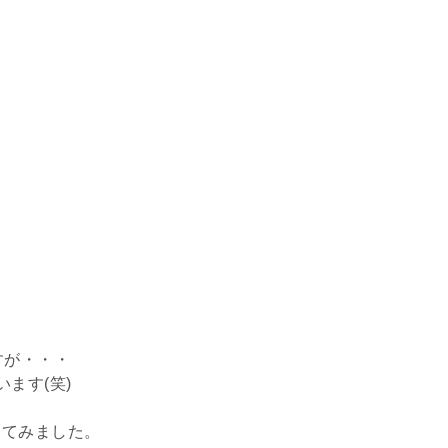
すが・・・
ます(笑)
してみました。