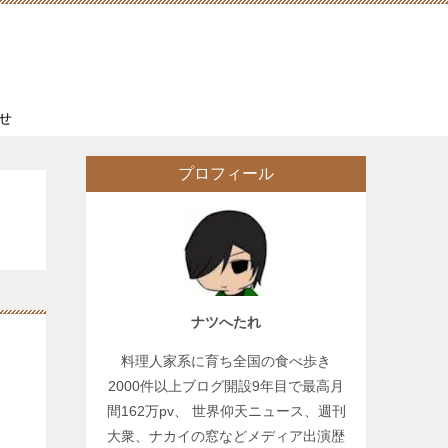
せ
プロフィール
ナツへたれ
料理人家系に育ち全国の食べ歩き
2000件以上ブログ開設9年目で最高月
間162万pv、 世界仰天ニュース、週刊
大衆、ナカイの窓などメディア出演歴