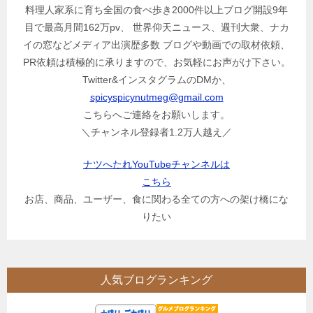
料理人家系に育ち全国の食べ歩き2000件以上ブログ開設9年
目で最高月間162万pv、 世界仰天ニュース、週刊大衆、ナカ
イの窓などメディア出演歴多数 ブログや動画での取材依頼、
PR依頼は積極的に承りますので、お気軽にお声がけ下さい。
Twitter&インスタグラムのDMか、
spicyspicynutmeg@gmail.com
こちらへご連絡をお願いします。
＼チャンネル登録者1.2万人越え／
ナツへたれYouTubeチャンネルは
こちら
お店、商品、ユーザー、食に関わる全ての方への架け橋にな
りたい
人気ブログランキング