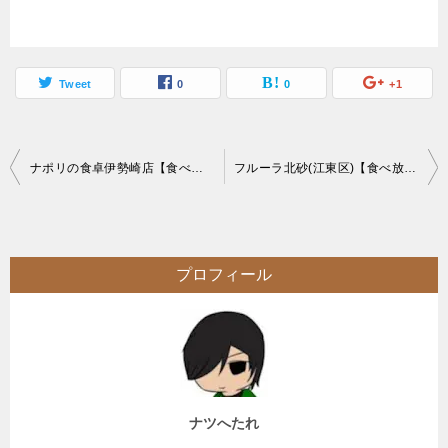
Tweet
0
0
+1
投
ナポリの食卓伊勢崎店【食べ放題】久々の巡回ピザバイキングはスイーツピザもあり
フルーラ北砂(江東区)【食べ放題】スイーツも充実したモール内の大繁盛バイキング
稿
ナ
ビ
プロフィール
ゲ
ー
シ
ョ
ン
ナツへたれ