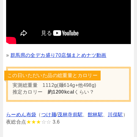
»
群馬県の全デカ盛り70店舗まとめナツ動画
この日いただいた品の総重量とカロリー
実測総重量 1112g(麺614g+他498g)
推定カロリー
約1200kcal
くらい？
らーめん布袋
（
つけ麺
/
茂林寺前駅
、
館林駅
、
川俣駅
）
夜総合点
★★★
☆☆
3.6