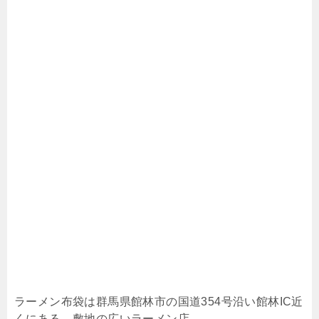
ラーメン布袋は群馬県館林市の国道354号沿い館林IC近
くにある、敷地の広いラーメン店。