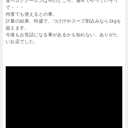
食べログクーポンは今のところ、通年でやっていそう
で・・・
何度でも使えるとの事。
計量の結果、特盛で、つけ汁やスープ割込みなら1kgを
超えます。
今後もお世話になる事があるかも知れない、ありがた
いお店でした。